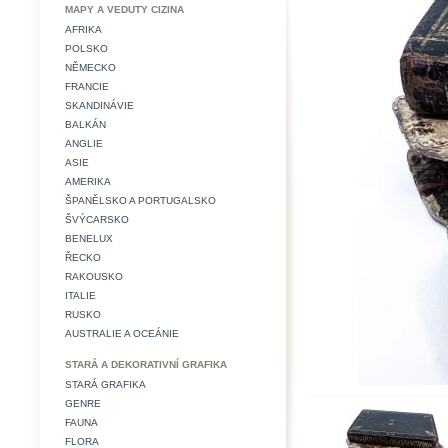
MAPY A VEDUTY CIZINA
AFRIKA
POLSKO
NĚMECKO
FRANCIE
SKANDINÁVIE
BALKÁN
ANGLIE
ASIE
AMERIKA
ŠPANĚLSKO A PORTUGALSKO
ŠVÝCARSKO
BENELUX
ŘECKO
RAKOUSKO
ITALIE
RUSKO
AUSTRALIE A OCEÁNIE
STARÁ A DEKORATIVNÍ GRAFIKA
STARÁ GRAFIKA
GENRE
FAUNA
FLORA