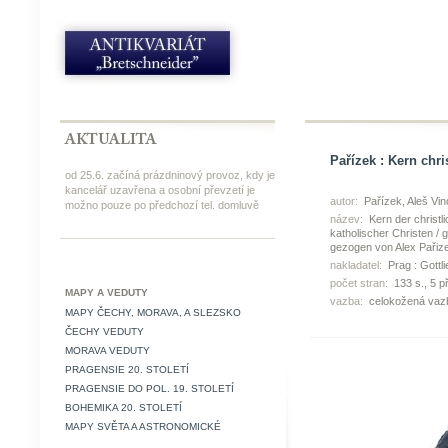
Pařízek : Kern chr
od 25.6. začíná prázdninový provoz, kdy je
kancelář uzavřena a osobní převzetí je
autor:
Pařízek, Aleš Vi
možno pouze po předchozí tel. domluvě
název:
Kern der christl
katholischer Christen /
gezogen von Alex Pařiz
nakladatel:
Prag : Gottl
počet stran:
133 s., 5 př
MAPY A VEDUTY
vazba:
celokožená vaz
MAPY ČECHY, MORAVA, A SLEZSKO
ČECHY VEDUTY
MORAVA VEDUTY
PRAGENSIE 20. STOLETÍ
PRAGENSIE DO POL. 19. STOLETÍ
BOHEMIKA 20. STOLETÍ
MAPY SVĚTA A ASTRONOMICKÉ