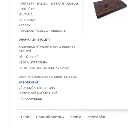
PORTRÉTY - BÁSNÍCI , LITERÁTI A UMĚLCI
PORTRÉTY
MILITARIA
HERALDIKA
KRESBY
POVOLÁNÍ, ŘEMESLA, ČINNOSTI.
GRAFIKA 20. STOLETÍ
BOHEMIKÁLNÍ STARÉ TISKY A KNIHY 19.
STOLETÍ
NÁBOŽENSKÉ
VĚDA A LITERATURA
HISTORICKÉ MÍSTOPISNÉ A PRÁVNÍ
OSTATNÍ STARÉ TISKY A KNIHY 19. STOL
NÁBOŽENSKÉ
VĚDA UMĚNÍ LITERATURA
HISTORICKÉ A MÍSTOPISNÉ
PŘÍRODOVĚDNÉ
O nás
Obchodní podmínky
Kontakt
Napište nám