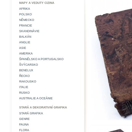
MAPY A VEDUTY CIZINA
AFRIKA
POLSKO
NĚMECKO
FRANCIE
SKANDINÁVIE
BALKÁN
ANGLIE
ASIE
AMERIKA
ŠPANĚLSKO A PORTUGALSKO
ŠVÝCARSKO
BENELUX
ŘECKO
RAKOUSKO
ITALIE
RUSKO
AUSTRALIE A OCEÁNIE
STARÁ A DEKORATIVNÍ GRAFIKA
STARÁ GRAFIKA
GENRE
FAUNA
FLORA