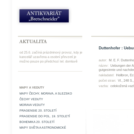
Duttenhofer : Uebu
od 25.6. začíná prázdninový provoz, kdy je
kancelář uzavřena a osobní převzetí je
autor:
M. E. F. Duttenho
možno pouze po předchozí tel. domluvě
název:
Uebungen der An
gutgesinnte und nachde
nakladatel:
Heilbron, Ec
počet stran:
VI., 248 S.,
vazba:
celokožená vaz
MAPY A VEDUTY
MAPY ČECHY, MORAVA, A SLEZSKO
ČECHY VEDUTY
MORAVA VEDUTY
PRAGENSIE 20. STOLETÍ
PRAGENSIE DO POL. 19. STOLETÍ
BOHEMIKA 20. STOLETÍ
MAPY SVĚTA A ASTRONOMICKÉ