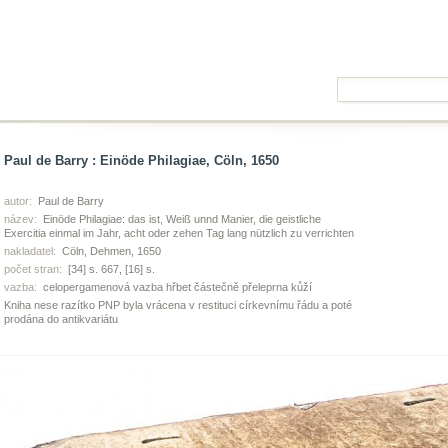
Paul de Barry : Einöde Philagiae, Cöln, 1650
autor:
Paul de Barry
název:
Einöde Philagiae: das ist, Weiß unnd Manier, die geistliche
Exercitia einmal im Jahr, acht oder zehen Tag lang nützlich zu verrichten
nakladatel:
Cöln, Dehmen, 1650
počet stran:
[34] s. 667, [16] s.
vazba:
celopergamenová vazba hřbet částečně přeleprna kůží
Kniha nese razítko PNP byla vrácena v restituci církevnímu řádu a poté
prodána do antikvariátu