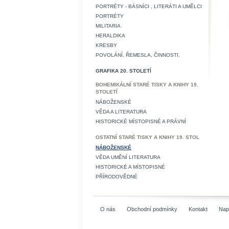
PORTRÉTY - BÁSNÍCI , LITERÁTI A UMĚLCI
PORTRÉTY
MILITARIA
HERALDIKA
KRESBY
POVOLÁNÍ, ŘEMESLA, ČINNOSTI.
GRAFIKA 20. STOLETÍ
BOHEMIKÁLNÍ STARÉ TISKY A KNIHY 19.
STOLETÍ
NÁBOŽENSKÉ
VĚDA A LITERATURA
HISTORICKÉ MÍSTOPISNÉ A PRÁVNÍ
OSTATNÍ STARÉ TISKY A KNIHY 19. STOL
NÁBOŽENSKÉ
VĚDA UMĚNÍ LITERATURA
HISTORICKÉ A MÍSTOPISNÉ
PŘÍRODOVĚDNÉ
O nás
Obchodní podmínky
Kontakt
Nap