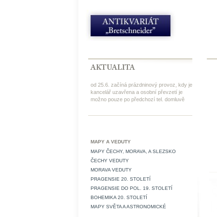
od 25.6. začíná prázdninový provoz, kdy je
kancelář uzavřena a osobní převzetí je
možno pouze po předchozí tel. domluvě
MAPY A VEDUTY
MAPY ČECHY, MORAVA, A SLEZSKO
ČECHY VEDUTY
MORAVA VEDUTY
PRAGENSIE 20. STOLETÍ
PRAGENSIE DO POL. 19. STOLETÍ
BOHEMIKA 20. STOLETÍ
MAPY SVĚTA A ASTRONOMICKÉ