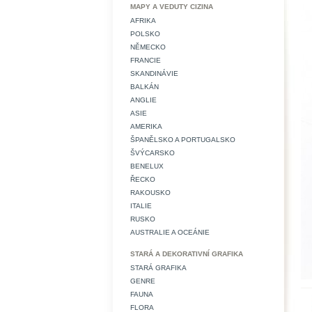
MAPY A VEDUTY CIZINA
AFRIKA
POLSKO
NĚMECKO
FRANCIE
SKANDINÁVIE
BALKÁN
ANGLIE
ASIE
AMERIKA
ŠPANĚLSKO A PORTUGALSKO
ŠVÝCARSKO
BENELUX
ŘECKO
RAKOUSKO
ITALIE
RUSKO
AUSTRALIE A OCEÁNIE
STARÁ A DEKORATIVNÍ GRAFIKA
STARÁ GRAFIKA
GENRE
FAUNA
FLORA