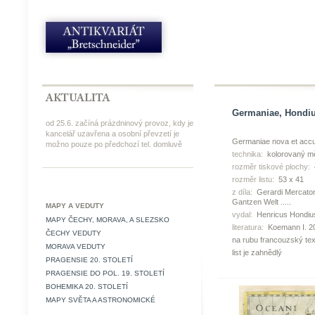
Germaniae, Hondiu
od 25.6. začíná prázdninový provoz, kdy je
kancelář uzavřena a osobní převzetí je
Germaniae nova et accur
možno pouze po předchozí tel. domluvě
technika:
kolorovaný mě
rozměr tiskové plochy:
rozměr listu:
53 x 41
z díla:
Gerardi Mercatoris
Gantzen Welt .....
MAPY A VEDUTY
vydal:
Henricus Hondiu
MAPY ČECHY, MORAVA, A SLEZSKO
literatura:
Koemann I. 20
ČECHY VEDUTY
na rubu francouzský tex
MORAVA VEDUTY
list je zahnědlý
PRAGENSIE 20. STOLETÍ
PRAGENSIE DO POL. 19. STOLETÍ
BOHEMIKA 20. STOLETÍ
MAPY SVĚTA A ASTRONOMICKÉ