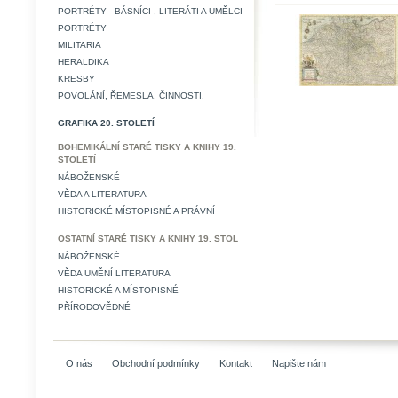
PORTRÉTY - BÁSNÍCI , LITERÁTI A UMĚLCI
PORTRÉTY
MILITARIA
HERALDIKA
KRESBY
POVOLÁNÍ, ŘEMESLA, ČINNOSTI.
GRAFIKA 20. STOLETÍ
BOHEMIKÁLNÍ STARÉ TISKY A KNIHY 19.
STOLETÍ
NÁBOŽENSKÉ
VĚDA A LITERATURA
HISTORICKÉ MÍSTOPISNÉ A PRÁVNÍ
OSTATNÍ STARÉ TISKY A KNIHY 19. STOL
NÁBOŽENSKÉ
VĚDA UMĚNÍ LITERATURA
HISTORICKÉ A MÍSTOPISNÉ
PŘÍRODOVĚDNÉ
O nás
Obchodní podmínky
Kontakt
Napište nám