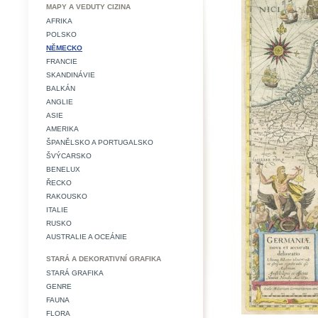
MAPY A VEDUTY CIZINA
AFRIKA
POLSKO
NĚMECKO
FRANCIE
SKANDINÁVIE
BALKÁN
ANGLIE
ASIE
AMERIKA
ŠPANĚLSKO A PORTUGALSKO
ŠVÝCARSKO
BENELUX
ŘECKO
RAKOUSKO
ITALIE
RUSKO
AUSTRALIE A OCEÁNIE
STARÁ A DEKORATIVNÍ GRAFIKA
STARÁ GRAFIKA
GENRE
FAUNA
FLORA