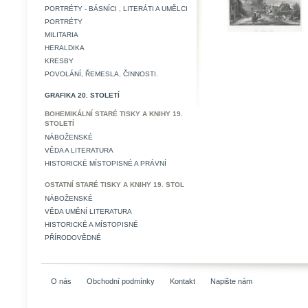
PORTRÉTY - BÁSNÍCI , LITERÁTI A UMĚLCI
PORTRÉTY
MILITARIA
HERALDIKA
KRESBY
POVOLÁNÍ, ŘEMESLA, ČINNOSTI.
GRAFIKA 20. STOLETÍ
BOHEMIKÁLNÍ STARÉ TISKY A KNIHY 19.
STOLETÍ
NÁBOŽENSKÉ
VĚDA A LITERATURA
HISTORICKÉ MÍSTOPISNÉ A PRÁVNÍ
OSTATNÍ STARÉ TISKY A KNIHY 19. STOL
NÁBOŽENSKÉ
VĚDA UMĚNÍ LITERATURA
HISTORICKÉ A MÍSTOPISNÉ
PŘÍRODOVĚDNÉ
O nás
Obchodní podmínky
Kontakt
Napište nám