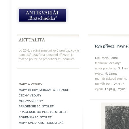
Rýn přívoz, Payne,
od 25.6. začíná prázdninový provoz, kdy je
kancelář uzavřena a osobní převzetí je
Die Rhein Fähre
možno pouze po předchozí tel. domluvě
technika:
oceloryt
autor předlohy:
G. Himm
rytec:
H. Leman
rozměr tiskové plochy:
rozměr listu:
26 x 18
MAPY A VEDUTY
vydal:
Leipzig, Payne
MAPY ČECHY, MORAVA, A SLEZSKO
ČECHY VEDUTY
MORAVA VEDUTY
PRAGENSIE 20. STOLETÍ
PRAGENSIE DO POL. 19. STOLETÍ
BOHEMIKA 20. STOLETÍ
MAPY SVĚTA A ASTRONOMICKÉ