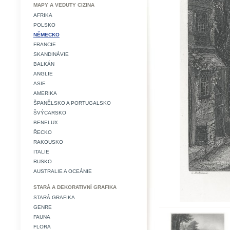
MAPY A VEDUTY CIZINA
AFRIKA
POLSKO
NĚMECKO
FRANCIE
SKANDINÁVIE
BALKÁN
ANGLIE
ASIE
AMERIKA
ŠPANĚLSKO A PORTUGALSKO
ŠVÝCARSKO
BENELUX
ŘECKO
RAKOUSKO
ITALIE
RUSKO
AUSTRALIE A OCEÁNIE
STARÁ A DEKORATIVNÍ GRAFIKA
STARÁ GRAFIKA
GENRE
FAUNA
FLORA