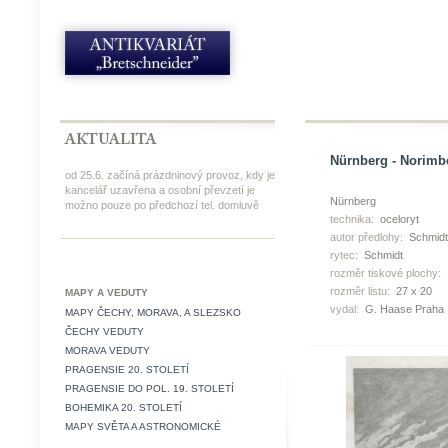
Nürnberg - Norimbe
od 25.6. začíná prázdninový provoz, kdy je
kancelář uzavřena a osobní převzetí je
Nürnberg
možno pouze po předchozí tel. domluvě
technika:
oceloryt
autor předlohy:
Schmidt
rytec:
Schmidt
rozměr tiskové plochy:
rozměr listu:
27 x 20
MAPY A VEDUTY
vydal:
G. Haase Praha
MAPY ČECHY, MORAVA, A SLEZSKO
ČECHY VEDUTY
MORAVA VEDUTY
PRAGENSIE 20. STOLETÍ
PRAGENSIE DO POL. 19. STOLETÍ
BOHEMIKA 20. STOLETÍ
MAPY SVĚTA A ASTRONOMICKÉ