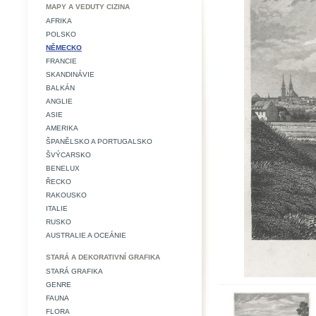
MAPY A VEDUTY CIZINA
AFRIKA
POLSKO
NĚMECKO
FRANCIE
SKANDINÁVIE
BALKÁN
ANGLIE
ASIE
AMERIKA
ŠPANĚLSKO A PORTUGALSKO
ŠVÝCARSKO
BENELUX
ŘECKO
RAKOUSKO
ITALIE
RUSKO
AUSTRALIE A OCEÁNIE
STARÁ A DEKORATIVNÍ GRAFIKA
STARÁ GRAFIKA
GENRE
FAUNA
FLORA