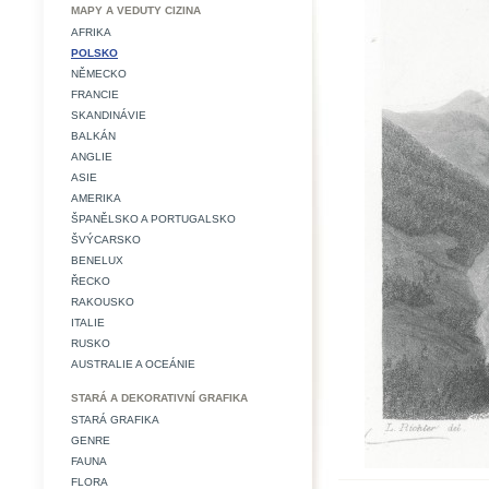
MAPY A VEDUTY CIZINA
AFRIKA
POLSKO
NĚMECKO
FRANCIE
SKANDINÁVIE
BALKÁN
ANGLIE
ASIE
AMERIKA
ŠPANĚLSKO A PORTUGALSKO
ŠVÝCARSKO
BENELUX
ŘECKO
RAKOUSKO
ITALIE
RUSKO
AUSTRALIE A OCEÁNIE
STARÁ A DEKORATIVNÍ GRAFIKA
STARÁ GRAFIKA
GENRE
FAUNA
FLORA