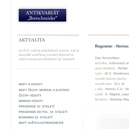
Rogowiec - Hornsch
od 25.6. začíná prázdninový provoz, kdy je
kancelář uzavřena a osobní převzetí je
Das Hornschloss
možno pouze po předchozí tel. domluvě
technika:
kolorovaný oc
autor předlohy:
Richter
rytec:
W. C. Wrankmor
rozměr tiskové plochy:
rozměr listu:
22 x 14
MAPY A VEDUTY
z díla:
Herloss C.G.: Wa
MAPY ČECHY, MORAVA, A SLEZSKO
vydal:
G. Wigand, Leipz
ČECHY VEDUTY
literatura:
Nebehay Wag
MORAVA VEDUTY
PRAGENSIE 20. STOLETÍ
PRAGENSIE DO POL. 19. STOLETÍ
BOHEMIKA 20. STOLETÍ
MAPY SVĚTA A ASTRONOMICKÉ