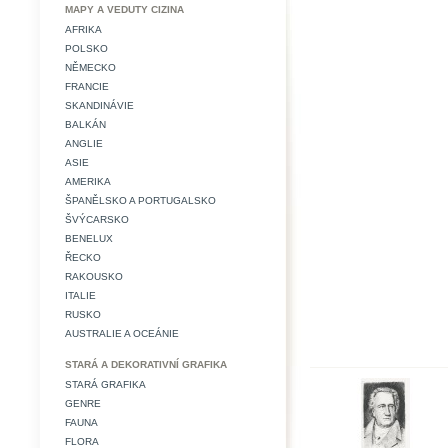
MAPY A VEDUTY CIZINA
AFRIKA
POLSKO
NĚMECKO
FRANCIE
SKANDINÁVIE
BALKÁN
ANGLIE
ASIE
AMERIKA
ŠPANĚLSKO A PORTUGALSKO
ŠVÝCARSKO
BENELUX
ŘECKO
RAKOUSKO
ITALIE
RUSKO
AUSTRALIE A OCEÁNIE
STARÁ A DEKORATIVNÍ GRAFIKA
STARÁ GRAFIKA
GENRE
FAUNA
FLORA