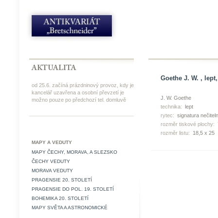
Goethe J. W. , lept,
od 25.6. začíná prázdninový provoz, kdy je
kancelář uzavřena a osobní převzetí je
J. W. Goethe
možno pouze po předchozí tel. domluvě
technika:
lept
rytec:
signatura nečitel
rozměr tiskové plochy:
rozměr listu:
18,5 x 25
MAPY A VEDUTY
MAPY ČECHY, MORAVA, A SLEZSKO
ČECHY VEDUTY
MORAVA VEDUTY
PRAGENSIE 20. STOLETÍ
PRAGENSIE DO POL. 19. STOLETÍ
BOHEMIKA 20. STOLETÍ
MAPY SVĚTA A ASTRONOMICKÉ