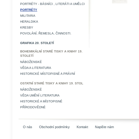
PORTRÉTY - BÁSNÍCI , LITERÁTI A UMĚLCI
PORTRÉTY
MILITARIA
HERALDIKA
KRESBY
POVOLÁNÍ, ŘEMESLA, ČINNOSTI.
GRAFIKA 20. STOLETÍ
BOHEMIKÁLNÍ STARÉ TISKY A KNIHY 19.
STOLETÍ
NÁBOŽENSKÉ
VĚDA A LITERATURA
HISTORICKÉ MÍSTOPISNÉ A PRÁVNÍ
OSTATNÍ STARÉ TISKY A KNIHY 19. STOL
NÁBOŽENSKÉ
VĚDA UMĚNÍ LITERATURA
HISTORICKÉ A MÍSTOPISNÉ
PŘÍRODOVĚDNÉ
O nás
Obchodní podmínky
Kontakt
Napište nám