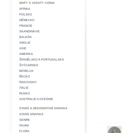
MAPY A VEDUTY CIZINA
AFRIKA
POLSKO
NĚMECKO
FRANCIE
SKANDINÁVIE
BALKÁN
ANGLIE
ASIE
AMERIKA
ŠPANĚLSKO A PORTUGALSKO
ŠVÝCARSKO
BENELUX
ŘECKO
RAKOUSKO
ITALIE
RUSKO
AUSTRALIE A OCEÁNIE
STARÁ A DEKORATIVNÍ GRAFIKA
STARÁ GRAFIKA
GENRE
FAUNA
FLORA