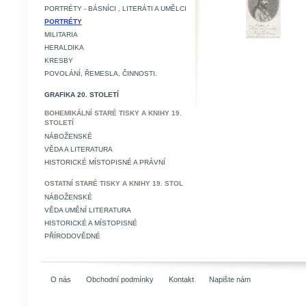
PORTRÉTY - BÁSNÍCI , LITERÁTI A UMĚLCI
PORTRÉTY
MILITARIA
HERALDIKA
KRESBY
POVOLÁNÍ, ŘEMESLA, ČINNOSTI.
GRAFIKA 20. STOLETÍ
BOHEMIKÁLNÍ STARÉ TISKY A KNIHY 19.
STOLETÍ
NÁBOŽENSKÉ
VĚDA A LITERATURA
HISTORICKÉ MÍSTOPISNÉ A PRÁVNÍ
OSTATNÍ STARÉ TISKY A KNIHY 19. STOL
NÁBOŽENSKÉ
VĚDA UMĚNÍ LITERATURA
HISTORICKÉ A MÍSTOPISNÉ
PŘÍRODOVĚDNÉ
O nás
Obchodní podmínky
Kontakt
Napište nám