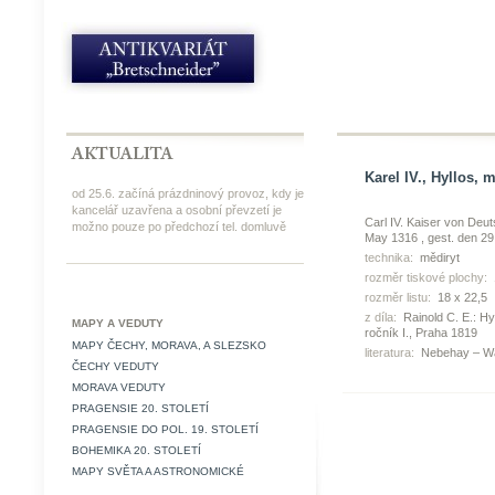
Karel IV., Hyllos, 
od 25.6. začíná prázdninový provoz, kdy je
kancelář uzavřena a osobní převzetí je
Carl IV. Kaiser von De
možno pouze po předchozí tel. domluvě
May 1316 , gest. den 29
technika:
mědiryt
rozměr tiskové plochy:
rozměr listu:
18 x 22,5
z díla:
Rainold C. E.: H
MAPY A VEDUTY
ročník I., Praha 1819
MAPY ČECHY, MORAVA, A SLEZSKO
literatura:
Nebehay – Wa
ČECHY VEDUTY
MORAVA VEDUTY
PRAGENSIE 20. STOLETÍ
PRAGENSIE DO POL. 19. STOLETÍ
BOHEMIKA 20. STOLETÍ
MAPY SVĚTA A ASTRONOMICKÉ