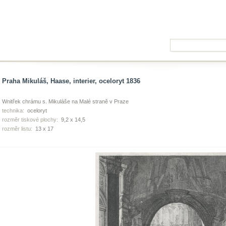
Praha Mikuláš, Haase, interier, oceloryt 1836
Wnitřek chrámu s. Mikuláše na Malé straně v Praze
technika:
oceloryt
rozměr tiskové plochy:
9,2 x 14,5
rozměr listu:
13 x 17