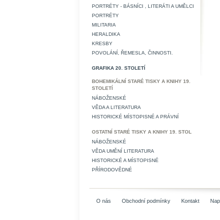
PORTRÉTY - BÁSNÍCI , LITERÁTI A UMĚLCI
PORTRÉTY
MILITARIA
HERALDIKA
KRESBY
POVOLÁNÍ, ŘEMESLA, ČINNOSTI.
GRAFIKA 20. STOLETÍ
BOHEMIKÁLNÍ STARÉ TISKY A KNIHY 19.
STOLETÍ
NÁBOŽENSKÉ
VĚDA A LITERATURA
HISTORICKÉ MÍSTOPISNÉ A PRÁVNÍ
OSTATNÍ STARÉ TISKY A KNIHY 19. STOL
NÁBOŽENSKÉ
VĚDA UMĚNÍ LITERATURA
HISTORICKÉ A MÍSTOPISNÉ
PŘÍRODOVĚDNÉ
O nás
Obchodní podmínky
Kontakt
Nap