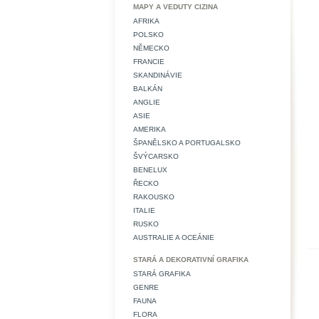
MAPY A VEDUTY CIZINA
AFRIKA
POLSKO
NĚMECKO
FRANCIE
SKANDINÁVIE
BALKÁN
ANGLIE
ASIE
AMERIKA
ŠPANĚLSKO A PORTUGALSKO
ŠVÝCARSKO
BENELUX
ŘECKO
RAKOUSKO
ITALIE
RUSKO
AUSTRALIE A OCEÁNIE
STARÁ A DEKORATIVNÍ GRAFIKA
STARÁ GRAFIKA
GENRE
FAUNA
FLORA