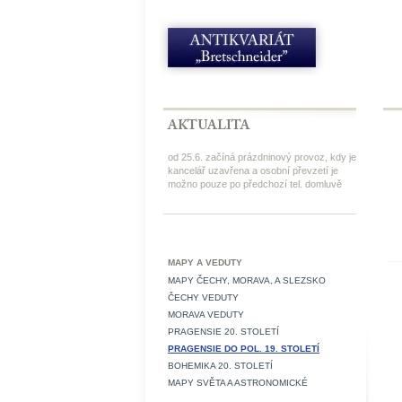
od 25.6. začíná prázdninový provoz, kdy je
kancelář uzavřena a osobní převzetí je
možno pouze po předchozí tel. domluvě
MAPY A VEDUTY
MAPY ČECHY, MORAVA, A SLEZSKO
ČECHY VEDUTY
MORAVA VEDUTY
PRAGENSIE 20. STOLETÍ
PRAGENSIE DO POL. 19. STOLETÍ
BOHEMIKA 20. STOLETÍ
MAPY SVĚTA A ASTRONOMICKÉ