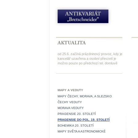
od 25.6. začíná prázdninový provoz, kdy je
kancelář uzavřena a osobní převzetí je
možno pouze po předchozí tel. domluvě
MAPY A VEDUTY
MAPY ČECHY, MORAVA, A SLEZSKO
ČECHY VEDUTY
MORAVA VEDUTY
PRAGENSIE 20. STOLETÍ
PRAGENSIE DO POL. 19. STOLETÍ
BOHEMIKA 20. STOLETÍ
MAPY SVĚTA A ASTRONOMICKÉ