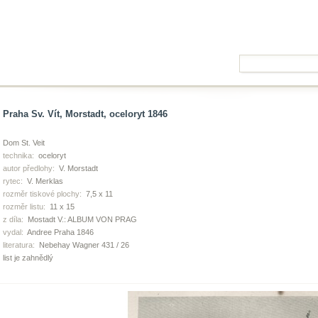
Praha Sv. Vít, Morstadt, oceloryt 1846
Dom St. Veit
technika:
oceloryt
autor předlohy:
V. Morstadt
rytec:
V. Merklas
rozměr tiskové plochy:
7,5 x 11
rozměr listu:
11 x 15
z díla:
Mostadt V.: ALBUM VON PRAG
vydal:
Andree Praha 1846
literatura:
Nebehay Wagner 431 / 26
list je zahnědlý