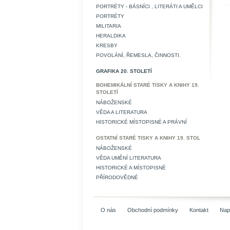
PORTRÉTY - BÁSNÍCI , LITERÁTI A UMĚLCI
PORTRÉTY
MILITARIA
HERALDIKA
KRESBY
POVOLÁNÍ, ŘEMESLA, ČINNOSTI.
GRAFIKA 20. STOLETÍ
BOHEMIKÁLNÍ STARÉ TISKY A KNIHY 19.
STOLETÍ
NÁBOŽENSKÉ
VĚDA A LITERATURA
HISTORICKÉ MÍSTOPISNÉ A PRÁVNÍ
OSTATNÍ STARÉ TISKY A KNIHY 19. STOL
NÁBOŽENSKÉ
VĚDA UMĚNÍ LITERATURA
HISTORICKÉ A MÍSTOPISNÉ
PŘÍRODOVĚDNÉ
O nás
Obchodní podmínky
Kontakt
Nap