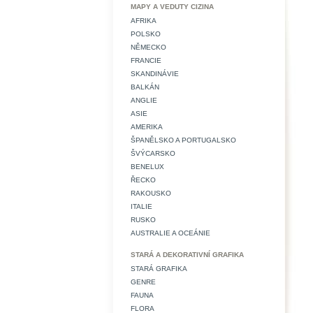
MAPY A VEDUTY CIZINA
AFRIKA
POLSKO
NĚMECKO
FRANCIE
SKANDINÁVIE
BALKÁN
ANGLIE
ASIE
AMERIKA
ŠPANĚLSKO A PORTUGALSKO
ŠVÝCARSKO
BENELUX
ŘECKO
RAKOUSKO
ITALIE
RUSKO
AUSTRALIE A OCEÁNIE
STARÁ A DEKORATIVNÍ GRAFIKA
STARÁ GRAFIKA
GENRE
FAUNA
FLORA