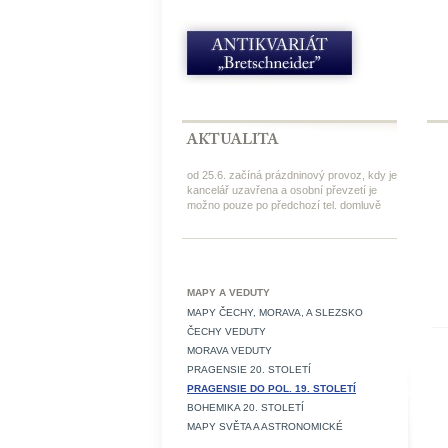
od 25.6. začíná prázdninový provoz, kdy je
kancelář uzavřena a osobní převzetí je
možno pouze po předchozí tel. domluvě
MAPY A VEDUTY
MAPY ČECHY, MORAVA, A SLEZSKO
ČECHY VEDUTY
MORAVA VEDUTY
PRAGENSIE 20. STOLETÍ
PRAGENSIE DO POL. 19. STOLETÍ
BOHEMIKA 20. STOLETÍ
MAPY SVĚTA A ASTRONOMICKÉ