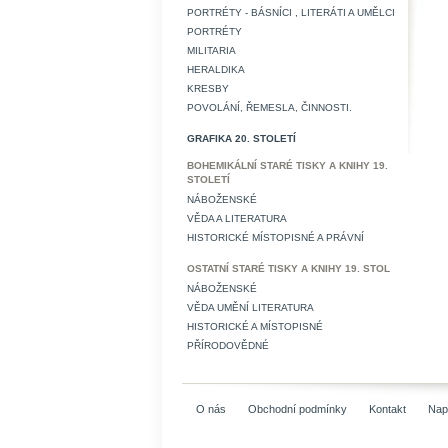
PORTRÉTY - BÁSNÍCI , LITERÁTI A UMĚLCI
PORTRÉTY
MILITARIA
HERALDIKA
KRESBY
POVOLÁNÍ, ŘEMESLA, ČINNOSTI.
GRAFIKA 20. STOLETÍ
BOHEMIKÁLNÍ STARÉ TISKY A KNIHY 19.
STOLETÍ
NÁBOŽENSKÉ
VĚDA A LITERATURA
HISTORICKÉ MÍSTOPISNÉ A PRÁVNÍ
OSTATNÍ STARÉ TISKY A KNIHY 19. STOL
NÁBOŽENSKÉ
VĚDA UMĚNÍ LITERATURA
HISTORICKÉ A MÍSTOPISNÉ
PŘÍRODOVĚDNÉ
O nás
Obchodní podmínky
Kontakt
Nap