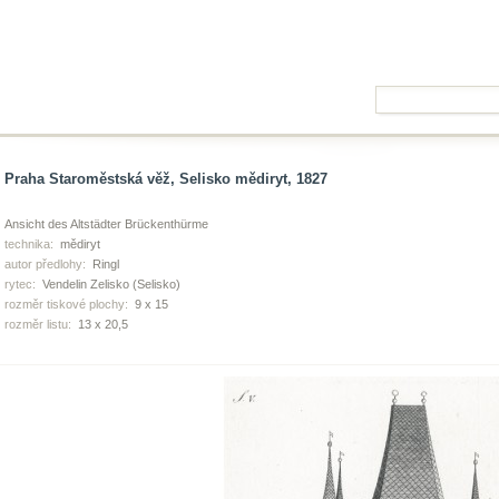
Praha Staroměstská věž, Selisko mědiryt, 1827
Ansicht des Altstädter Brückenthürme
technika:
mědiryt
autor předlohy:
Ringl
rytec:
Vendelin Zelisko (Selisko)
rozměr tiskové plochy:
9 x 15
rozměr listu:
13 x 20,5