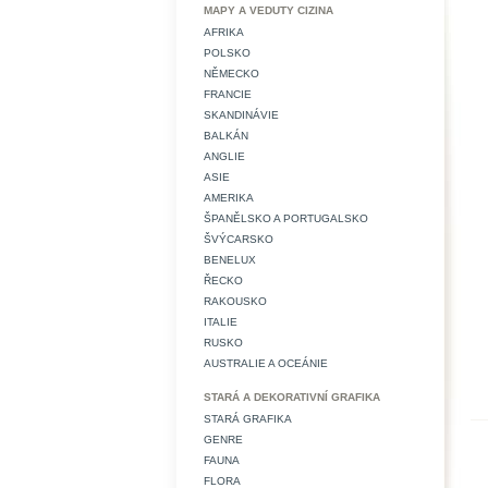
MAPY A VEDUTY CIZINA
AFRIKA
POLSKO
NĚMECKO
FRANCIE
SKANDINÁVIE
BALKÁN
ANGLIE
ASIE
AMERIKA
ŠPANĚLSKO A PORTUGALSKO
ŠVÝCARSKO
BENELUX
ŘECKO
RAKOUSKO
ITALIE
RUSKO
AUSTRALIE A OCEÁNIE
STARÁ A DEKORATIVNÍ GRAFIKA
STARÁ GRAFIKA
GENRE
FAUNA
FLORA