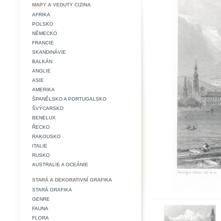
MAPY A VEDUTY CIZINA
AFRIKA
POLSKO
NĚMECKO
FRANCIE
SKANDINÁVIE
BALKÁN
ANGLIE
ASIE
AMERIKA
ŠPANĚLSKO A PORTUGALSKO
ŠVÝCARSKO
BENELUX
ŘECKO
RAKOUSKO
ITALIE
RUSKO
AUSTRALIE A OCEÁNIE
STARÁ A DEKORATIVNÍ GRAFIKA
STARÁ GRAFIKA
GENRE
FAUNA
FLORA