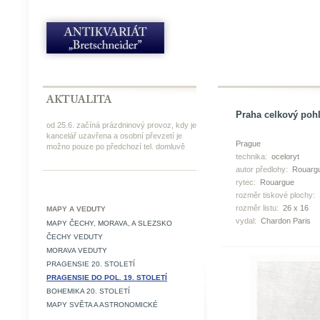
Praha celkový pohl
od 25.6. začíná prázdninový provoz, kdy je
kancelář uzavřena a osobní převzetí je
Prague
možno pouze po předchozí tel. domluvě
technika:
oceloryt
autor předlohy:
Rouarg
rytec:
Rouargue
rozměr tiskové plochy:
rozměr listu:
26 x 16
MAPY A VEDUTY
vydal:
Chardon Paris
MAPY ČECHY, MORAVA, A SLEZSKO
ČECHY VEDUTY
MORAVA VEDUTY
PRAGENSIE 20. STOLETÍ
PRAGENSIE DO POL. 19. STOLETÍ
BOHEMIKA 20. STOLETÍ
MAPY SVĚTA A ASTRONOMICKÉ