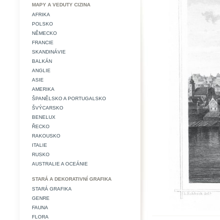
MAPY A VEDUTY CIZINA
AFRIKA
POLSKO
NĚMECKO
FRANCIE
SKANDINÁVIE
BALKÁN
ANGLIE
ASIE
AMERIKA
ŠPANĚLSKO A PORTUGALSKO
ŠVÝCARSKO
BENELUX
ŘECKO
RAKOUSKO
ITALIE
RUSKO
AUSTRALIE A OCEÁNIE
STARÁ A DEKORATIVNÍ GRAFIKA
STARÁ GRAFIKA
GENRE
FAUNA
FLORA