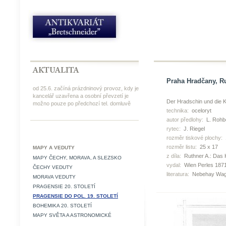
Praha Hradčany, Ru
od 25.6. začíná prázdninový provoz, kdy je
kancelář uzavřena a osobní převzetí je
Der Hradschin und die Kl
možno pouze po předchozí tel. domluvě
technika:
oceloryt
autor předlohy:
L. Rohb
rytec:
J. Riegel
rozměr tiskové plochy:
rozměr listu:
25 x 17
MAPY A VEDUTY
z díla:
Ruthner A.: Das 
MAPY ČECHY, MORAVA, A SLEZSKO
vydal:
Wien Perles 187
ČECHY VEDUTY
literatura:
Nebehay Wagn
MORAVA VEDUTY
PRAGENSIE 20. STOLETÍ
PRAGENSIE DO POL. 19. STOLETÍ
BOHEMIKA 20. STOLETÍ
MAPY SVĚTA A ASTRONOMICKÉ