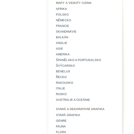
MAPY A VEDUTY CIZINA
AFRIKA
POLSKO
NĚMECKO
FRANCIE
SKANDINÁVIE
BALKÁN
ANGLIE
ASIE
AMERIKA
ŠPANĚLSKO A PORTUGALSKO
ŠVÝCARSKO
BENELUX
ŘECKO
RAKOUSKO
ITALIE
RUSKO
AUSTRALIE A OCEÁNIE
STARÁ A DEKORATIVNÍ GRAFIKA
STARÁ GRAFIKA
GENRE
FAUNA
FLORA