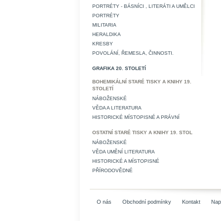
PORTRÉTY - BÁSNÍCI , LITERÁTI A UMĚLCI
PORTRÉTY
MILITARIA
HERALDIKA
KRESBY
POVOLÁNÍ, ŘEMESLA, ČINNOSTI.
GRAFIKA 20. STOLETÍ
BOHEMIKÁLNÍ STARÉ TISKY A KNIHY 19.
STOLETÍ
NÁBOŽENSKÉ
VĚDA A LITERATURA
HISTORICKÉ MÍSTOPISNÉ A PRÁVNÍ
OSTATNÍ STARÉ TISKY A KNIHY 19. STOL
NÁBOŽENSKÉ
VĚDA UMĚNÍ LITERATURA
HISTORICKÉ A MÍSTOPISNÉ
PŘÍRODOVĚDNÉ
O nás
Obchodní podmínky
Kontakt
Nap