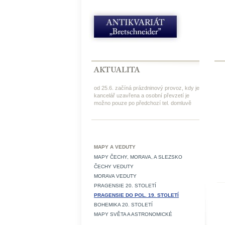
od 25.6. začíná prázdninový provoz, kdy je
kancelář uzavřena a osobní převzetí je
možno pouze po předchozí tel. domluvě
MAPY A VEDUTY
MAPY ČECHY, MORAVA, A SLEZSKO
ČECHY VEDUTY
MORAVA VEDUTY
PRAGENSIE 20. STOLETÍ
PRAGENSIE DO POL. 19. STOLETÍ
BOHEMIKA 20. STOLETÍ
MAPY SVĚTA A ASTRONOMICKÉ