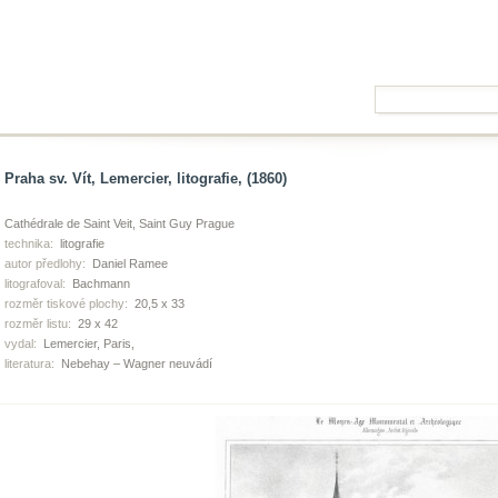
Praha sv. Vít, Lemercier, litografie, (1860)
Cathédrale de Saint Veit, Saint Guy Prague
technika:
litografie
autor předlohy:
Daniel Ramee
litografoval:
Bachmann
rozměr tiskové plochy:
20,5 x 33
rozměr listu:
29 x 42
vydal:
Lemercier, Paris,
literatura:
Nebehay – Wagner neuvádí