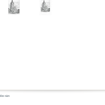
ište nám