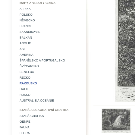
MAPY A VEDUTY CIZINA
AFRIKA
POLSKO
NĚMECKO
FRANCIE
SKANDINÁVIE
BALKÁN
ANGLIE
ASIE
AMERIKA
ŠPANĚLSKO A PORTUGALSKO
ŠVÝCARSKO
BENELUX
ŘECKO
RAKOUSKO
ITALIE
RUSKO
AUSTRALIE A OCEÁNIE
STARÁ A DEKORATIVNÍ GRAFIKA
STARÁ GRAFIKA
GENRE
FAUNA
FLORA