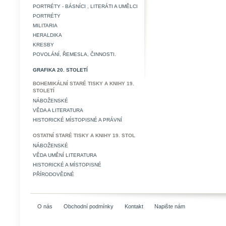
PORTRÉTY - BÁSNÍCI , LITERÁTI A UMĚLCI
PORTRÉTY
MILITARIA
HERALDIKA
KRESBY
POVOLÁNÍ, ŘEMESLA, ČINNOSTI.
GRAFIKA 20. STOLETÍ
BOHEMIKÁLNÍ STARÉ TISKY A KNIHY 19.
STOLETÍ
NÁBOŽENSKÉ
VĚDA A LITERATURA
HISTORICKÉ MÍSTOPISNÉ A PRÁVNÍ
OSTATNÍ STARÉ TISKY A KNIHY 19. STOL
NÁBOŽENSKÉ
VĚDA UMĚNÍ LITERATURA
HISTORICKÉ A MÍSTOPISNÉ
PŘÍRODOVĚDNÉ
O nás
Obchodní podmínky
Kontakt
Napište nám