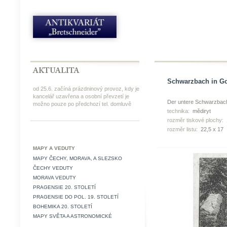
Schwarzbach in Gol
od 25.6. začíná prázdninový provoz, kdy je
kancelář uzavřena a osobní převzetí je
Der untere Schwarzbach
možno pouze po předchozí tel. domluvě
technika:
mědiryt
rozměr tiskové plochy:
rozměr listu:
22,5 x 17
MAPY A VEDUTY
MAPY ČECHY, MORAVA, A SLEZSKO
ČECHY VEDUTY
MORAVA VEDUTY
PRAGENSIE 20. STOLETÍ
PRAGENSIE DO POL. 19. STOLETÍ
BOHEMIKA 20. STOLETÍ
MAPY SVĚTA A ASTRONOMICKÉ