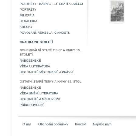
PORTRÉTY - BÁSNÍCI , LITERÁTI A UMĚLCI
PORTRÉTY
MILITARIA
HERALDIKA
KRESBY
POVOLÁNÍ, ŘEMESLA, ČINNOSTI.
GRAFIKA 20. STOLETÍ
BOHEMIKÁLNÍ STARÉ TISKY A KNIHY 19.
STOLETÍ
NÁBOŽENSKÉ
VĚDA A LITERATURA
HISTORICKÉ MÍSTOPISNÉ A PRÁVNÍ
OSTATNÍ STARÉ TISKY A KNIHY 19. STOL
NÁBOŽENSKÉ
VĚDA UMĚNÍ LITERATURA
HISTORICKÉ A MÍSTOPISNÉ
PŘÍRODOVĚDNÉ
O nás
Obchodní podmínky
Kontakt
Napište nám