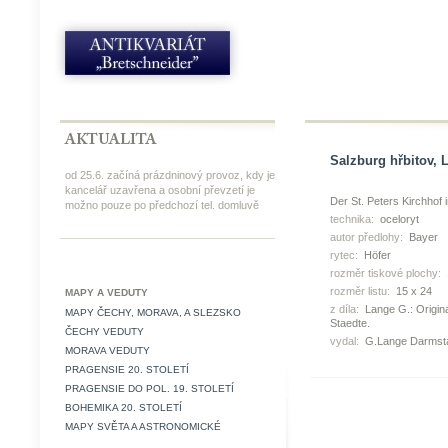
Salzburg hřbitov, 
od 25.6. začíná prázdninový provoz, kdy je
kancelář uzavřena a osobní převzetí je
Der St. Peters Kirchhof 
možno pouze po předchozí tel. domluvě
technika:
oceloryt
autor předlohy:
Bayer
rytec:
Höfer
rozměr tiskové plochy:
rozměr listu:
15 x 24
MAPY A VEDUTY
z díla:
Lange G.: Origina
MAPY ČECHY, MORAVA, A SLEZSKO
Staedte.
ČECHY VEDUTY
vydal:
G.Lange Darmsta
MORAVA VEDUTY
PRAGENSIE 20. STOLETÍ
PRAGENSIE DO POL. 19. STOLETÍ
BOHEMIKA 20. STOLETÍ
MAPY SVĚTA A ASTRONOMICKÉ