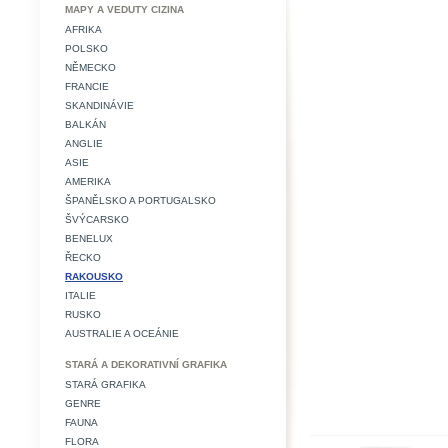
MAPY A VEDUTY CIZINA
AFRIKA
POLSKO
NĚMECKO
FRANCIE
SKANDINÁVIE
BALKÁN
ANGLIE
ASIE
AMERIKA
ŠPANĚLSKO A PORTUGALSKO
ŠVÝCARSKO
BENELUX
ŘECKO
RAKOUSKO
ITALIE
RUSKO
AUSTRALIE A OCEÁNIE
STARÁ A DEKORATIVNÍ GRAFIKA
STARÁ GRAFIKA
GENRE
FAUNA
FLORA