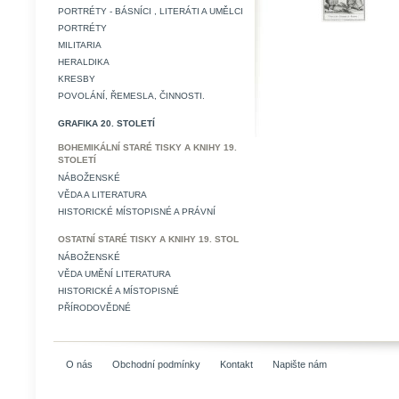
PORTRÉTY - BÁSNÍCI , LITERÁTI A UMĚLCI
PORTRÉTY
MILITARIA
HERALDIKA
KRESBY
POVOLÁNÍ, ŘEMESLA, ČINNOSTI.
GRAFIKA 20. STOLETÍ
BOHEMIKÁLNÍ STARÉ TISKY A KNIHY 19.
STOLETÍ
NÁBOŽENSKÉ
VĚDA A LITERATURA
HISTORICKÉ MÍSTOPISNÉ A PRÁVNÍ
OSTATNÍ STARÉ TISKY A KNIHY 19. STOL
NÁBOŽENSKÉ
VĚDA UMĚNÍ LITERATURA
HISTORICKÉ A MÍSTOPISNÉ
PŘÍRODOVĚDNÉ
O nás
Obchodní podmínky
Kontakt
Napište nám