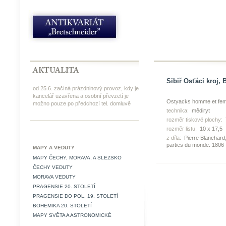
Sibiř Osťáci kroj, 
od 25.6. začíná prázdninový provoz, kdy je
kancelář uzavřena a osobní převzetí je
Ostyacks homme et fe
možno pouze po předchozí tel. domluvě
technika:
mědiryt
rozměr tiskové plochy:
rozměr listu:
10 x 17,5
z díla:
Pierre Blanchard,
parties du monde. 1806
MAPY A VEDUTY
MAPY ČECHY, MORAVA, A SLEZSKO
ČECHY VEDUTY
MORAVA VEDUTY
PRAGENSIE 20. STOLETÍ
PRAGENSIE DO POL. 19. STOLETÍ
BOHEMIKA 20. STOLETÍ
MAPY SVĚTA A ASTRONOMICKÉ