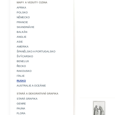
MAPY A VEDUTY CIZINA
AFRIKA
POLSKO
NĚMECKO
FRANCIE
SKANDINÁVIE
BALKÁN
ANGLIE
ASIE
AMERIKA
ŠPANĚLSKO A PORTUGALSKO
ŠVÝCARSKO
BENELUX
ŘECKO
RAKOUSKO
ITALIE
RUSKO
AUSTRALIE A OCEÁNIE
STARÁ A DEKORATIVNÍ GRAFIKA
STARÁ GRAFIKA
GENRE
FAUNA
FLORA