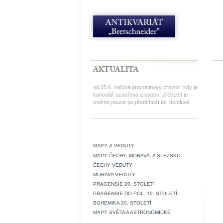
od 25.6. začíná prázdninový provoz, kdy je
kancelář uzavřena a osobní převzetí je
možno pouze po předchozí tel. domluvě
MAPY A VEDUTY
MAPY ČECHY, MORAVA, A SLEZSKO
ČECHY VEDUTY
MORAVA VEDUTY
PRAGENSIE 20. STOLETÍ
PRAGENSIE DO POL. 19. STOLETÍ
BOHEMIKA 20. STOLETÍ
MAPY SVĚTA A ASTRONOMICKÉ