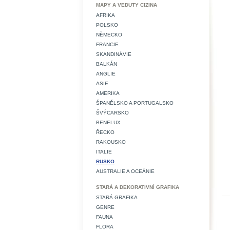
MAPY A VEDUTY CIZINA
AFRIKA
POLSKO
NĚMECKO
FRANCIE
SKANDINÁVIE
BALKÁN
ANGLIE
ASIE
AMERIKA
ŠPANĚLSKO A PORTUGALSKO
ŠVÝCARSKO
BENELUX
ŘECKO
RAKOUSKO
ITALIE
RUSKO
AUSTRALIE A OCEÁNIE
STARÁ A DEKORATIVNÍ GRAFIKA
STARÁ GRAFIKA
GENRE
FAUNA
FLORA