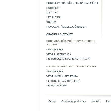
PORTRÉTY - BÁSNÍCI , LITERÁTI A UMĚLCI
PORTRÉTY
MILITARIA
HERALDIKA
KRESBY
POVOLÁNÍ, ŘEMESLA, ČINNOSTI.
GRAFIKA 20. STOLETÍ
BOHEMIKÁLNÍ STARÉ TISKY A KNIHY 19.
STOLETÍ
NÁBOŽENSKÉ
VĚDA A LITERATURA
HISTORICKÉ MÍSTOPISNÉ A PRÁVNÍ
OSTATNÍ STARÉ TISKY A KNIHY 19. STOL
NÁBOŽENSKÉ
VĚDA UMĚNÍ LITERATURA
HISTORICKÉ A MÍSTOPISNÉ
PŘÍRODOVĚDNÉ
O nás
Obchodní podmínky
Kontakt
Nap