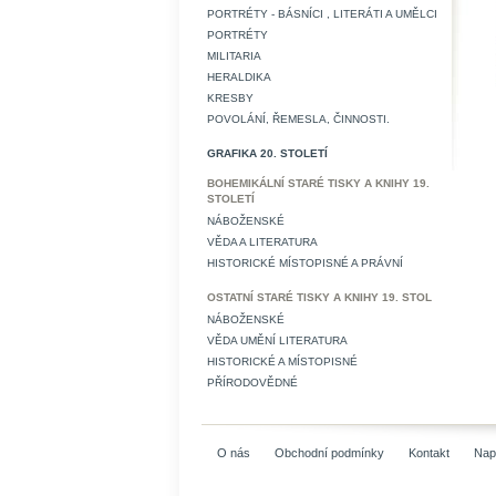
PORTRÉTY - BÁSNÍCI , LITERÁTI A UMĚLCI
PORTRÉTY
MILITARIA
HERALDIKA
KRESBY
POVOLÁNÍ, ŘEMESLA, ČINNOSTI.
GRAFIKA 20. STOLETÍ
BOHEMIKÁLNÍ STARÉ TISKY A KNIHY 19.
STOLETÍ
NÁBOŽENSKÉ
VĚDA A LITERATURA
HISTORICKÉ MÍSTOPISNÉ A PRÁVNÍ
OSTATNÍ STARÉ TISKY A KNIHY 19. STOL
NÁBOŽENSKÉ
VĚDA UMĚNÍ LITERATURA
HISTORICKÉ A MÍSTOPISNÉ
PŘÍRODOVĚDNÉ
O nás
Obchodní podmínky
Kontakt
Nap