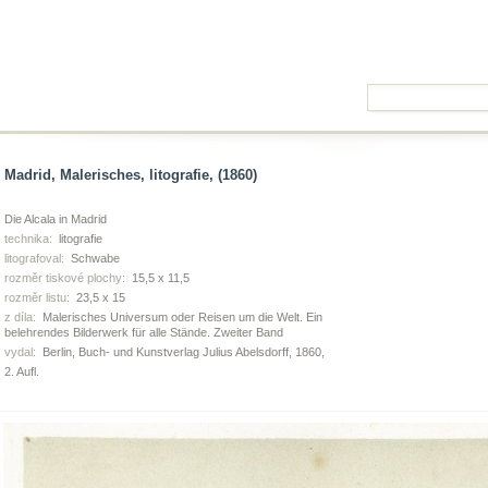
Madrid, Malerisches, litografie, (1860)
Die Alcala in Madrid
technika:
litografie
litografoval:
Schwabe
rozměr tiskové plochy:
15,5 x 11,5
rozměr listu:
23,5 x 15
z díla:
Malerisches Universum oder Reisen um die Welt. Ein
belehrendes Bilderwerk für alle Stände. Zweiter Band
vydal:
Berlin, Buch- und Kunstverlag Julius Abelsdorff, 1860,
2. Aufl.