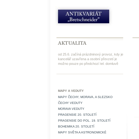
od 25.6. začíná prázdninový provoz, kdy je
kancelář uzavřena a osobní převzetí je
možno pouze po předchozí tel. domluvě
MAPY A VEDUTY
MAPY ČECHY, MORAVA, A SLEZSKO
ČECHY VEDUTY
MORAVA VEDUTY
PRAGENSIE 20. STOLETÍ
PRAGENSIE DO POL. 19. STOLETÍ
BOHEMIKA 20. STOLETÍ
MAPY SVĚTA A ASTRONOMICKÉ