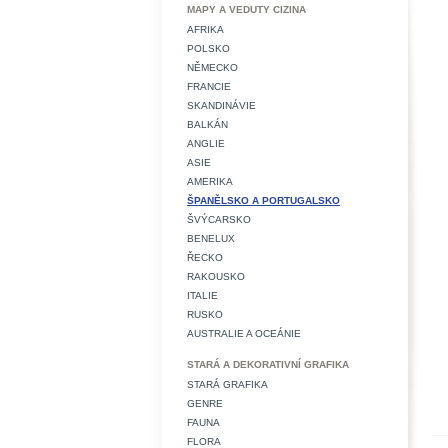
MAPY A VEDUTY CIZINA
AFRIKA
POLSKO
NĚMECKO
FRANCIE
SKANDINÁVIE
BALKÁN
ANGLIE
ASIE
AMERIKA
ŠPANĚLSKO A PORTUGALSKO
ŠVÝCARSKO
BENELUX
ŘECKO
RAKOUSKO
ITALIE
RUSKO
AUSTRALIE A OCEÁNIE
STARÁ A DEKORATIVNÍ GRAFIKA
STARÁ GRAFIKA
GENRE
FAUNA
FLORA