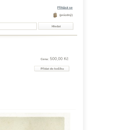
Přihlásit se
(prázdný)
500,00 Kč
Cena: