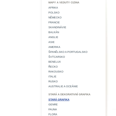
MAPY A VEDUTY CIZINA
AFRIKA
POLSKO
NĚMECKO
FRANCIE
SKANDINÁVIE
BALKÁN
ANGLIE
ASIE
AMERIKA
ŠPANĚLSKO A PORTUGALSKO
ŠVÝCARSKO
BENELUX
ŘECKO
RAKOUSKO
ITALIE
RUSKO
AUSTRALIE A OCEÁNIE
STARÁ A DEKORATIVNÍ GRAFIKA
STARÁ GRAFIKA
GENRE
FAUNA
FLORA