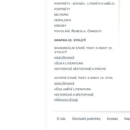
PORTRÉTY - BÁSNÍCI , LITERÁTI A UMĚLCI
PORTRÉTY
MILITARIA
HERALDIKA
KRESBY
POVOLÁNÍ, ŘEMESLA, ČINNOSTI.
GRAFIKA 20. STOLETÍ
BOHEMIKÁLNÍ STARÉ TISKY A KNIHY 19.
STOLETÍ
NÁBOŽENSKÉ
VĚDA A LITERATURA
HISTORICKÉ MÍSTOPISNÉ A PRÁVNÍ
OSTATNÍ STARÉ TISKY A KNIHY 19. STOL
NÁBOŽENSKÉ
VĚDA UMĚNÍ LITERATURA
HISTORICKÉ A MÍSTOPISNÉ
PŘÍRODOVĚDNÉ
O nás
Obchodní podmínky
Kontakt
Nap