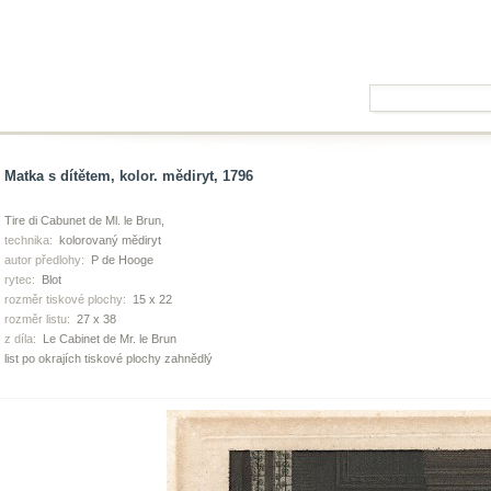
Matka s dítětem, kolor. mědiryt, 1796
Tire di Cabunet de Ml. le Brun,
technika:
kolorovaný mědiryt
autor předlohy:
P de Hooge
rytec:
Blot
rozměr tiskové plochy:
15 x 22
rozměr listu:
27 x 38
z díla:
Le Cabinet de Mr. le Brun
list po okrajích tiskové plochy zahnědlý