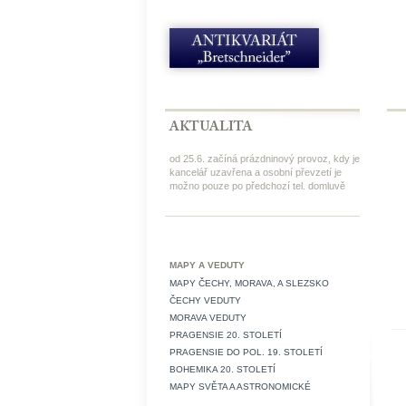
od 25.6. začíná prázdninový provoz, kdy je
kancelář uzavřena a osobní převzetí je
možno pouze po předchozí tel. domluvě
MAPY A VEDUTY
MAPY ČECHY, MORAVA, A SLEZSKO
ČECHY VEDUTY
MORAVA VEDUTY
PRAGENSIE 20. STOLETÍ
PRAGENSIE DO POL. 19. STOLETÍ
BOHEMIKA 20. STOLETÍ
MAPY SVĚTA A ASTRONOMICKÉ