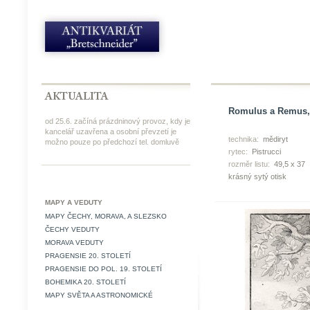
Romulus a Remus, 
od 25.6. začíná prázdninový provoz, kdy je
kancelář uzavřena a osobní převzetí je
technika:
mědiryt
možno pouze po předchozí tel. domluvě
rytec:
Pistrucci
rozměr listu:
49,5 x 37
krásný sytý otisk
MAPY A VEDUTY
MAPY ČECHY, MORAVA, A SLEZSKO
ČECHY VEDUTY
MORAVA VEDUTY
PRAGENSIE 20. STOLETÍ
PRAGENSIE DO POL. 19. STOLETÍ
BOHEMIKA 20. STOLETÍ
MAPY SVĚTA A ASTRONOMICKÉ