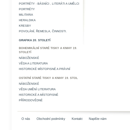
PORTRÉTY - BÁSNÍCI , LITERÁTI A UMĚLCI
PORTRÉTY
MILITARIA
HERALDIKA
KRESBY
POVOLÁNÍ, ŘEMESLA, ČINNOSTI.
GRAFIKA 20. STOLETÍ
BOHEMIKÁLNÍ STARÉ TISKY A KNIHY 19.
STOLETÍ
NÁBOŽENSKÉ
VĚDA A LITERATURA
HISTORICKÉ MÍSTOPISNÉ A PRÁVNÍ
OSTATNÍ STARÉ TISKY A KNIHY 19. STOL
NÁBOŽENSKÉ
VĚDA UMĚNÍ LITERATURA
HISTORICKÉ A MÍSTOPISNÉ
PŘÍRODOVĚDNÉ
O nás
Obchodní podmínky
Kontakt
Napište nám