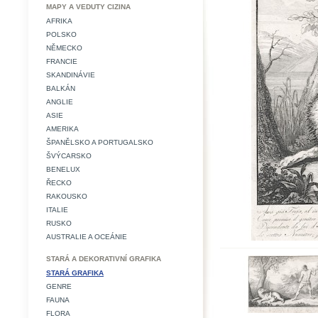
MAPY A VEDUTY CIZINA
AFRIKA
POLSKO
NĚMECKO
FRANCIE
SKANDINÁVIE
BALKÁN
ANGLIE
ASIE
AMERIKA
ŠPANĚLSKO A PORTUGALSKO
ŠVÝCARSKO
BENELUX
ŘECKO
RAKOUSKO
ITALIE
RUSKO
AUSTRALIE A OCEÁNIE
STARÁ A DEKORATIVNÍ GRAFIKA
STARÁ GRAFIKA
GENRE
FAUNA
FLORA