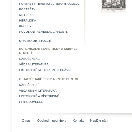
PORTRÉTY - BÁSNÍCI , LITERÁTI A UMĚLCI
PORTRÉTY
MILITARIA
HERALDIKA
KRESBY
POVOLÁNÍ, ŘEMESLA, ČINNOSTI.
GRAFIKA 20. STOLETÍ
BOHEMIKÁLNÍ STARÉ TISKY A KNIHY 19.
STOLETÍ
NÁBOŽENSKÉ
VĚDA A LITERATURA
HISTORICKÉ MÍSTOPISNÉ A PRÁVNÍ
OSTATNÍ STARÉ TISKY A KNIHY 19. STOL
NÁBOŽENSKÉ
VĚDA UMĚNÍ LITERATURA
HISTORICKÉ A MÍSTOPISNÉ
PŘÍRODOVĚDNÉ
O nás
Obchodní podmínky
Kontakt
Napište nám