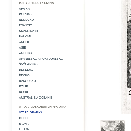
MAPY A VEDUTY CIZINA
AFRIKA
POLSKO
NĚMECKO
FRANCIE
SKANDINÁVIE
BALKÁN
ANGLIE
ASIE
AMERIKA
ŠPANĚLSKO A PORTUGALSKO
ŠVÝCARSKO
BENELUX
ŘECKO
RAKOUSKO
ITALIE
RUSKO
AUSTRALIE A OCEÁNIE
STARÁ A DEKORATIVNÍ GRAFIKA
STARÁ GRAFIKA
GENRE
FAUNA
FLORA