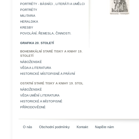
PORTRÉTY - BÁSNÍCI , LITERÁTI A UMĚLCI
PORTRÉTY
MILITARIA
HERALDIKA
KRESBY
POVOLÁNÍ, ŘEMESLA, ČINNOSTI.
GRAFIKA 20. STOLETÍ
BOHEMIKÁLNÍ STARÉ TISKY A KNIHY 19.
STOLETÍ
NÁBOŽENSKÉ
VĚDA A LITERATURA
HISTORICKÉ MÍSTOPISNÉ A PRÁVNÍ
OSTATNÍ STARÉ TISKY A KNIHY 19. STOL
NÁBOŽENSKÉ
VĚDA UMĚNÍ LITERATURA
HISTORICKÉ A MÍSTOPISNÉ
PŘÍRODOVĚDNÉ
O nás
Obchodní podmínky
Kontakt
Napište nám