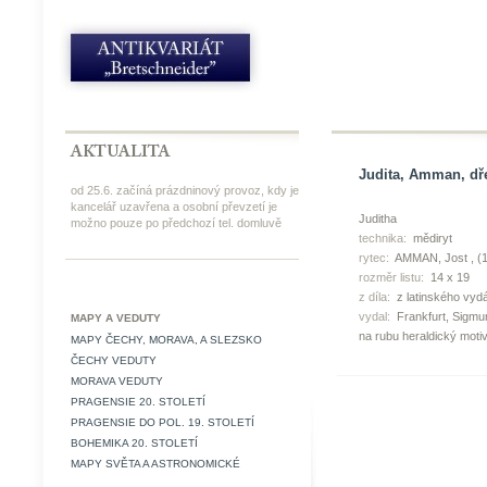
Judita, Amman, dře
od 25.6. začíná prázdninový provoz, kdy je
kancelář uzavřena a osobní převzetí je
Juditha
možno pouze po předchozí tel. domluvě
technika:
mědiryt
rytec:
AMMAN, Jost , (1
rozměr listu:
14 x 19
z díla:
z latinského vy
vydal:
Frankfurt, Sigmu
MAPY A VEDUTY
na rubu heraldický moti
MAPY ČECHY, MORAVA, A SLEZSKO
ČECHY VEDUTY
MORAVA VEDUTY
PRAGENSIE 20. STOLETÍ
PRAGENSIE DO POL. 19. STOLETÍ
BOHEMIKA 20. STOLETÍ
MAPY SVĚTA A ASTRONOMICKÉ