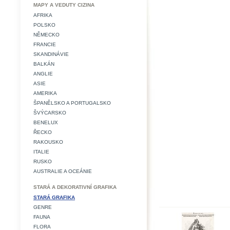
MAPY A VEDUTY CIZINA
AFRIKA
POLSKO
NĚMECKO
FRANCIE
SKANDINÁVIE
BALKÁN
ANGLIE
ASIE
AMERIKA
ŠPANĚLSKO A PORTUGALSKO
ŠVÝCARSKO
BENELUX
ŘECKO
RAKOUSKO
ITALIE
RUSKO
AUSTRALIE A OCEÁNIE
STARÁ A DEKORATIVNÍ GRAFIKA
STARÁ GRAFIKA
GENRE
FAUNA
FLORA