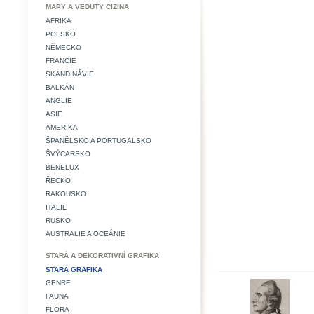
MAPY A VEDUTY CIZINA
AFRIKA
POLSKO
NĚMECKO
FRANCIE
SKANDINÁVIE
BALKÁN
ANGLIE
ASIE
AMERIKA
ŠPANĚLSKO A PORTUGALSKO
ŠVÝCARSKO
BENELUX
ŘECKO
RAKOUSKO
ITALIE
RUSKO
AUSTRALIE A OCEÁNIE
STARÁ A DEKORATIVNÍ GRAFIKA
STARÁ GRAFIKA
GENRE
FAUNA
FLORA