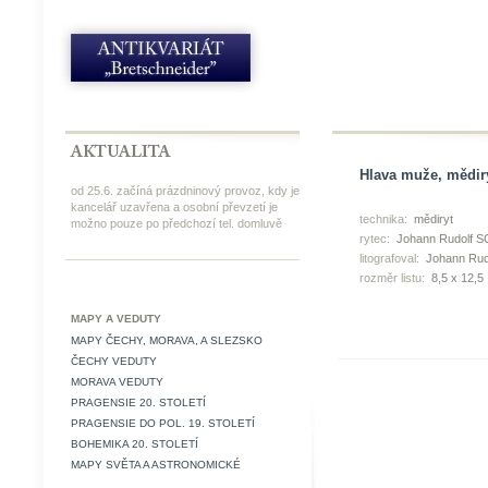
Hlava muže, mědiry
od 25.6. začíná prázdninový provoz, kdy je
kancelář uzavřena a osobní převzetí je
technika:
mědiryt
možno pouze po předchozí tel. domluvě
rytec:
Johann Rudolf 
litografoval:
Johann Ru
rozměr listu:
8,5 x 12,5
MAPY A VEDUTY
MAPY ČECHY, MORAVA, A SLEZSKO
ČECHY VEDUTY
MORAVA VEDUTY
PRAGENSIE 20. STOLETÍ
PRAGENSIE DO POL. 19. STOLETÍ
BOHEMIKA 20. STOLETÍ
MAPY SVĚTA A ASTRONOMICKÉ