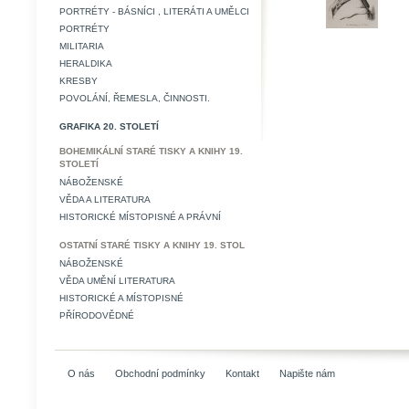
PORTRÉTY - BÁSNÍCI , LITERÁTI A UMĚLCI
PORTRÉTY
MILITARIA
HERALDIKA
KRESBY
POVOLÁNÍ, ŘEMESLA, ČINNOSTI.
GRAFIKA 20. STOLETÍ
BOHEMIKÁLNÍ STARÉ TISKY A KNIHY 19.
STOLETÍ
NÁBOŽENSKÉ
VĚDA A LITERATURA
HISTORICKÉ MÍSTOPISNÉ A PRÁVNÍ
OSTATNÍ STARÉ TISKY A KNIHY 19. STOL
NÁBOŽENSKÉ
VĚDA UMĚNÍ LITERATURA
HISTORICKÉ A MÍSTOPISNÉ
PŘÍRODOVĚDNÉ
O nás
Obchodní podmínky
Kontakt
Napište nám