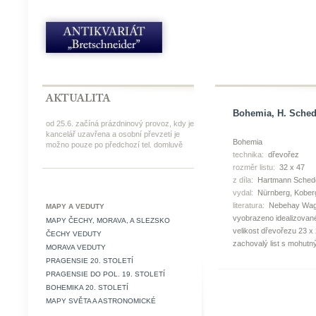
Bohemia, H. Sched
od 25.6. začíná prázdninový provoz, kdy je
kancelář uzavřena a osobní převzetí je
Bohemia
možno pouze po předchozí tel. domluvě
technika:
dřevořez
rozměr listu:
32 x 47
z díla:
Hartmann Schedel
vydal:
Nürnberg, Koberg
literatura:
Nebehay Wag
MAPY A VEDUTY
vyobrazeno idealizovan
MAPY ČECHY, MORAVA, A SLEZSKO
velikost dřevořezu 23 x
ČECHY VEDUTY
zachovalý list s mohut
MORAVA VEDUTY
PRAGENSIE 20. STOLETÍ
PRAGENSIE DO POL. 19. STOLETÍ
BOHEMIKA 20. STOLETÍ
MAPY SVĚTA A ASTRONOMICKÉ