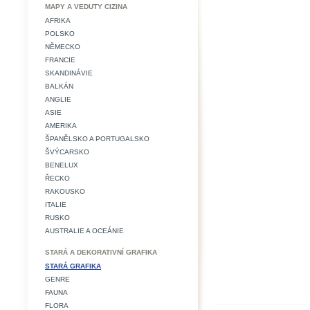
MAPY A VEDUTY CIZINA
AFRIKA
POLSKO
NĚMECKO
FRANCIE
SKANDINÁVIE
BALKÁN
ANGLIE
ASIE
AMERIKA
ŠPANĚLSKO A PORTUGALSKO
ŠVÝCARSKO
BENELUX
ŘECKO
RAKOUSKO
ITALIE
RUSKO
AUSTRALIE A OCEÁNIE
STARÁ A DEKORATIVNÍ GRAFIKA
STARÁ GRAFIKA
GENRE
FAUNA
FLORA