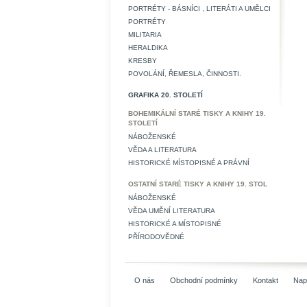
PORTRÉTY - BÁSNÍCI , LITERÁTI A UMĚLCI
PORTRÉTY
MILITARIA
HERALDIKA
KRESBY
POVOLÁNÍ, ŘEMESLA, ČINNOSTI.
GRAFIKA 20. STOLETÍ
BOHEMIKÁLNÍ STARÉ TISKY A KNIHY 19.
STOLETÍ
NÁBOŽENSKÉ
VĚDA A LITERATURA
HISTORICKÉ MÍSTOPISNÉ A PRÁVNÍ
OSTATNÍ STARÉ TISKY A KNIHY 19. STOL
NÁBOŽENSKÉ
VĚDA UMĚNÍ LITERATURA
HISTORICKÉ A MÍSTOPISNÉ
PŘÍRODOVĚDNÉ
O nás
Obchodní podmínky
Kontakt
Nap