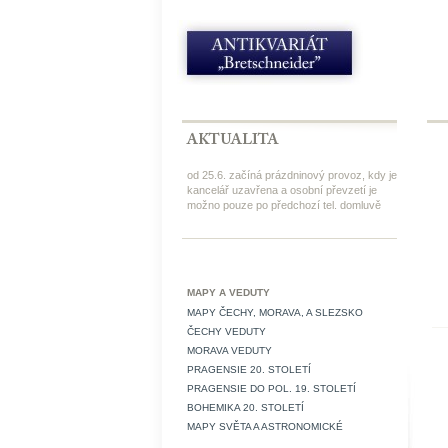
od 25.6. začíná prázdninový provoz, kdy je
kancelář uzavřena a osobní převzetí je
možno pouze po předchozí tel. domluvě
MAPY A VEDUTY
MAPY ČECHY, MORAVA, A SLEZSKO
ČECHY VEDUTY
MORAVA VEDUTY
PRAGENSIE 20. STOLETÍ
PRAGENSIE DO POL. 19. STOLETÍ
BOHEMIKA 20. STOLETÍ
MAPY SVĚTA A ASTRONOMICKÉ