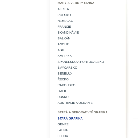
MAPY A VEDUTY CIZINA
AFRIKA
POLSKO
NĚMECKO
FRANCIE
SKANDINÁVIE
BALKÁN
ANGLIE
ASIE
AMERIKA
ŠPANĚLSKO A PORTUGALSKO
ŠVÝCARSKO
BENELUX
ŘECKO
RAKOUSKO
ITALIE
RUSKO
AUSTRALIE A OCEÁNIE
STARÁ A DEKORATIVNÍ GRAFIKA
STARÁ GRAFIKA
GENRE
FAUNA
FLORA