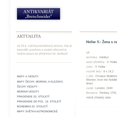
Hollar V.: Žena s 
od 25.6. začíná prázdninový provoz, kdy je
kancelář uzavřena a osobní převzetí je
14
možno pouze po předchozí tel. domluvě
technika:
mědiryt
autor předlohy:
V. Holla
rytec:
V. Hollar
rozměr listu:
8 x 14,2
z díla:
Ornatus Muliebris
MAPY A VEDUTY
Women, from the Nobilit
MAPY ČECHY, MORAVA, A SLEZSKO
times
ČECHY VEDUTY
vydal:
London, 1640
MORAVA VEDUTY
literatura:
Parthey 1791
PRAGENSIE 20. STOLETÍ
méně zřetelný otisk
PRAGENSIE DO POL. 19. STOLETÍ
BOHEMIKA 20. STOLETÍ
MAPY SVĚTA A ASTRONOMICKÉ