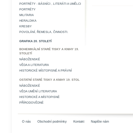
PORTRÉTY - BÁSNÍCI , LITERÁTI A UMĚLCI
PORTRÉTY
MILITARIA
HERALDIKA
KRESBY
POVOLÁNÍ, ŘEMESLA, ČINNOSTI.
GRAFIKA 20. STOLETÍ
BOHEMIKÁLNÍ STARÉ TISKY A KNIHY 19.
STOLETÍ
NÁBOŽENSKÉ
VĚDA A LITERATURA
HISTORICKÉ MÍSTOPISNÉ A PRÁVNÍ
OSTATNÍ STARÉ TISKY A KNIHY 19. STOL
NÁBOŽENSKÉ
VĚDA UMĚNÍ LITERATURA
HISTORICKÉ A MÍSTOPISNÉ
PŘÍRODOVĚDNÉ
O nás
Obchodní podmínky
Kontakt
Napište nám