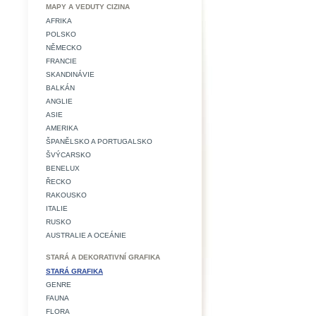
MAPY A VEDUTY CIZINA
AFRIKA
POLSKO
NĚMECKO
FRANCIE
SKANDINÁVIE
BALKÁN
ANGLIE
ASIE
AMERIKA
ŠPANĚLSKO A PORTUGALSKO
ŠVÝCARSKO
BENELUX
ŘECKO
RAKOUSKO
ITALIE
RUSKO
AUSTRALIE A OCEÁNIE
STARÁ A DEKORATIVNÍ GRAFIKA
STARÁ GRAFIKA
GENRE
FAUNA
FLORA