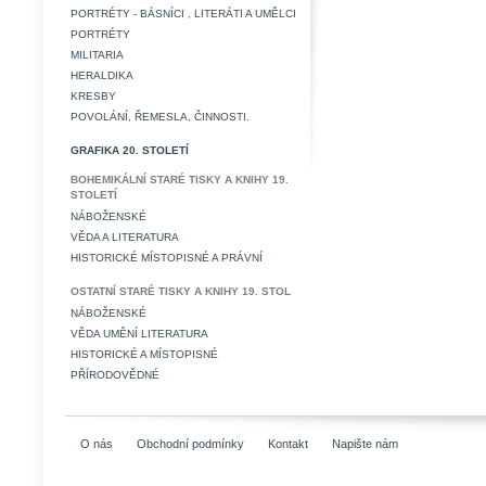
PORTRÉTY - BÁSNÍCI , LITERÁTI A UMĚLCI
PORTRÉTY
MILITARIA
HERALDIKA
KRESBY
POVOLÁNÍ, ŘEMESLA, ČINNOSTI.
GRAFIKA 20. STOLETÍ
BOHEMIKÁLNÍ STARÉ TISKY A KNIHY 19.
STOLETÍ
NÁBOŽENSKÉ
VĚDA A LITERATURA
HISTORICKÉ MÍSTOPISNÉ A PRÁVNÍ
OSTATNÍ STARÉ TISKY A KNIHY 19. STOL
NÁBOŽENSKÉ
VĚDA UMĚNÍ LITERATURA
HISTORICKÉ A MÍSTOPISNÉ
PŘÍRODOVĚDNÉ
O nás
Obchodní podmínky
Kontakt
Napište nám