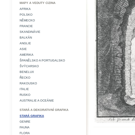
MAPY A VEDUTY CIZINA
AFRIKA
POLSKO
NĚMECKO
FRANCIE
SKANDINÁVIE
BALKÁN
ANGLIE
ASIE
AMERIKA
ŠPANĚLSKO A PORTUGALSKO
ŠVÝCARSKO
BENELUX
ŘECKO
RAKOUSKO
ITALIE
RUSKO
AUSTRALIE A OCEÁNIE
STARÁ A DEKORATIVNÍ GRAFIKA
STARÁ GRAFIKA
GENRE
FAUNA
FLORA