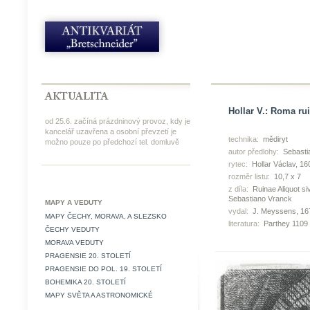
Hollar V.: Roma rui
od 25.6. začíná prázdninový provoz, kdy je
kancelář uzavřena a osobní převzetí je
technika:
mědiryt
možno pouze po předchozí tel. domluvě
autor předlohy:
Sebasti
rytec:
Hollar Václav, 1
rozměr listu:
10,7 x 7
z díla:
Ruinae Aliquot s
Sebastiano Vranck
MAPY A VEDUTY
vydal:
J. Meyssens, 16
MAPY ČECHY, MORAVA, A SLEZSKO
literatura:
Parthey 1109
ČECHY VEDUTY
MORAVA VEDUTY
PRAGENSIE 20. STOLETÍ
PRAGENSIE DO POL. 19. STOLETÍ
BOHEMIKA 20. STOLETÍ
MAPY SVĚTA A ASTRONOMICKÉ