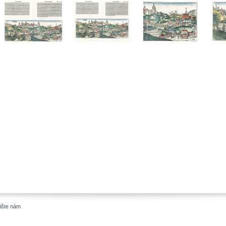
ište nám