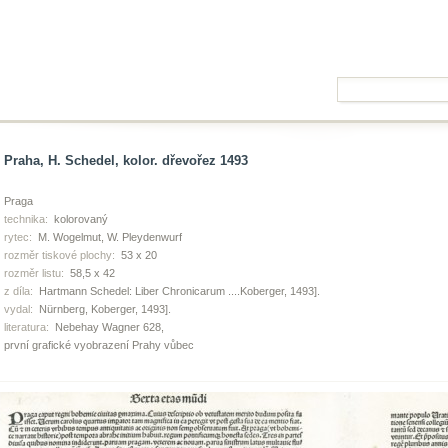
Praha, H. Schedel, kolor. dřevořez 1493
Praga
technika:
kolorovaný
rytec:
M. Wogelmut, W. Pleydenwurf
rozměr tiskové plochy:
53 x 20
rozměr listu:
58,5 x 42
z díla:
Hartmann Schedel: Liber Chronicarum ....Koberger, 1493].
vydal:
Nürnberg, Koberger, 1493].
literatura:
Nebehay Wagner 628,
první grafické vyobrazení Prahy vůbec