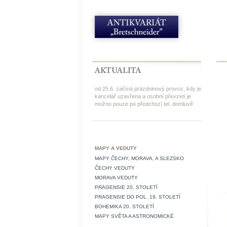
od 25.6. začíná prázdninový provoz, kdy je
kancelář uzavřena a osobní převzetí je
možno pouze po předchozí tel. domluvě
MAPY A VEDUTY
MAPY ČECHY, MORAVA, A SLEZSKO
ČECHY VEDUTY
MORAVA VEDUTY
PRAGENSIE 20. STOLETÍ
PRAGENSIE DO POL. 19. STOLETÍ
BOHEMIKA 20. STOLETÍ
MAPY SVĚTA A ASTRONOMICKÉ