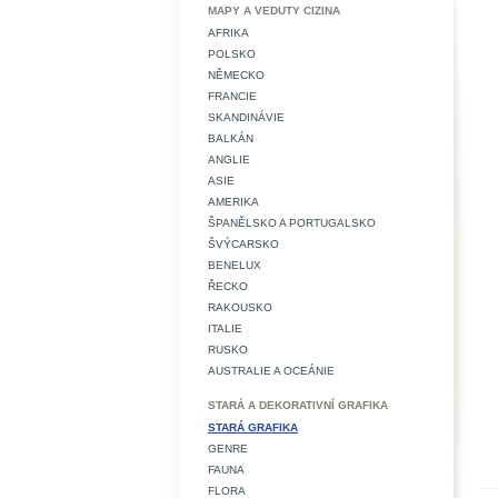
MAPY A VEDUTY CIZINA
AFRIKA
POLSKO
NĚMECKO
FRANCIE
SKANDINÁVIE
BALKÁN
ANGLIE
ASIE
AMERIKA
ŠPANĚLSKO A PORTUGALSKO
ŠVÝCARSKO
BENELUX
ŘECKO
RAKOUSKO
ITALIE
RUSKO
AUSTRALIE A OCEÁNIE
STARÁ A DEKORATIVNÍ GRAFIKA
STARÁ GRAFIKA
GENRE
FAUNA
FLORA