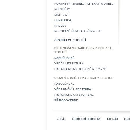
PORTRÉTY - BÁSNÍCI , LITERÁTI A UMĚLCI
PORTRÉTY
MILITARIA
HERALDIKA
KRESBY
POVOLÁNÍ, ŘEMESLA, ČINNOSTI.
GRAFIKA 20. STOLETÍ
BOHEMIKÁLNÍ STARÉ TISKY A KNIHY 19.
STOLETÍ
NÁBOŽENSKÉ
VĚDA A LITERATURA
HISTORICKÉ MÍSTOPISNÉ A PRÁVNÍ
OSTATNÍ STARÉ TISKY A KNIHY 19. STOL
NÁBOŽENSKÉ
VĚDA UMĚNÍ LITERATURA
HISTORICKÉ A MÍSTOPISNÉ
PŘÍRODOVĚDNÉ
O nás
Obchodní podmínky
Kontakt
Nap