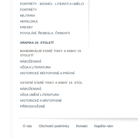
PORTRÉTY - BÁSNÍCI , LITERÁTI A UMĚLCI
PORTRÉTY
MILITARIA
HERALDIKA
KRESBY
POVOLÁNÍ, ŘEMESLA, ČINNOSTI.
GRAFIKA 20. STOLETÍ
BOHEMIKÁLNÍ STARÉ TISKY A KNIHY 19.
STOLETÍ
NÁBOŽENSKÉ
VĚDA A LITERATURA
HISTORICKÉ MÍSTOPISNÉ A PRÁVNÍ
OSTATNÍ STARÉ TISKY A KNIHY 19. STOL
NÁBOŽENSKÉ
VĚDA UMĚNÍ LITERATURA
HISTORICKÉ A MÍSTOPISNÉ
PŘÍRODOVĚDNÉ
O nás
Obchodní podmínky
Kontakt
Napište nám