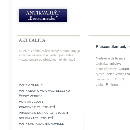
Pitiscus Samuel, m
od 25.6. začíná prázdninový provoz, kdy je
kancelář uzavřena a osobní převzetí je
Madeleine de France
možno pouze po předchozí tel. domluvě
technika:
mědiryt
autor předlohy:
Gerard 
rytec:
Pieter Stevens 
rozměr listu:
23 x 36
vydal:
F. Halma
MAPY A VEDUTY
MAPY ČECHY, MORAVA, A SLEZSKO
ČECHY VEDUTY
MORAVA VEDUTY
PRAGENSIE 20. STOLETÍ
PRAGENSIE DO POL. 19. STOLETÍ
BOHEMIKA 20. STOLETÍ
MAPY SVĚTA A ASTRONOMICKÉ