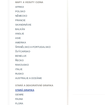
MAPY A VEDUTY CIZINA
AFRIKA
POLSKO
NĚMECKO
FRANCIE
SKANDINÁVIE
BALKÁN
ANGLIE
ASIE
AMERIKA
ŠPANĚLSKO A PORTUGALSKO
ŠVÝCARSKO
BENELUX
ŘECKO
RAKOUSKO
ITALIE
RUSKO
AUSTRALIE A OCEÁNIE
STARÁ A DEKORATIVNÍ GRAFIKA
STARÁ GRAFIKA
GENRE
FAUNA
FLORA