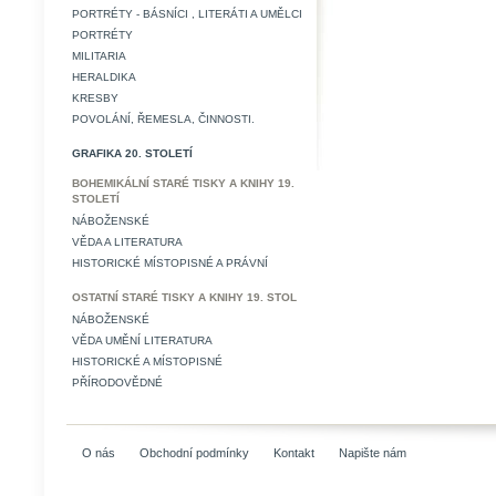
PORTRÉTY - BÁSNÍCI , LITERÁTI A UMĚLCI
PORTRÉTY
MILITARIA
HERALDIKA
KRESBY
POVOLÁNÍ, ŘEMESLA, ČINNOSTI.
GRAFIKA 20. STOLETÍ
BOHEMIKÁLNÍ STARÉ TISKY A KNIHY 19.
STOLETÍ
NÁBOŽENSKÉ
VĚDA A LITERATURA
HISTORICKÉ MÍSTOPISNÉ A PRÁVNÍ
OSTATNÍ STARÉ TISKY A KNIHY 19. STOL
NÁBOŽENSKÉ
VĚDA UMĚNÍ LITERATURA
HISTORICKÉ A MÍSTOPISNÉ
PŘÍRODOVĚDNÉ
O nás
Obchodní podmínky
Kontakt
Napište nám