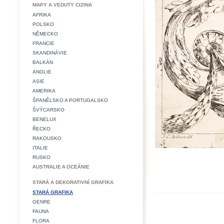
MAPY A VEDUTY CIZINA
AFRIKA
POLSKO
NĚMECKO
FRANCIE
SKANDINÁVIE
BALKÁN
ANGLIE
ASIE
AMERIKA
ŠPANĚLSKO A PORTUGALSKO
ŠVÝCARSKO
BENELUX
ŘECKO
RAKOUSKO
ITALIE
RUSKO
AUSTRALIE A OCEÁNIE
STARÁ A DEKORATIVNÍ GRAFIKA
STARÁ GRAFIKA
GENRE
FAUNA
FLORA