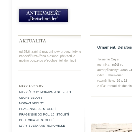
Ornament, Delafoss
od 25.6. začíná prázdninový provoz, kdy je
kancelář uzavřena a osobní převzetí je
Toisieme Cayer
možno pouze po předchozí tel. domluvě
technika:
mědiryt
autor předlohy:
Jean-Ch
rytec:
Thouvenet
rozměr listu:
26 x 12
z díla:
recueil de dessin
MAPY A VEDUTY
MAPY ČECHY, MORAVA, A SLEZSKO
ČECHY VEDUTY
MORAVA VEDUTY
PRAGENSIE 20. STOLETÍ
PRAGENSIE DO POL. 19. STOLETÍ
BOHEMIKA 20. STOLETÍ
MAPY SVĚTA A ASTRONOMICKÉ