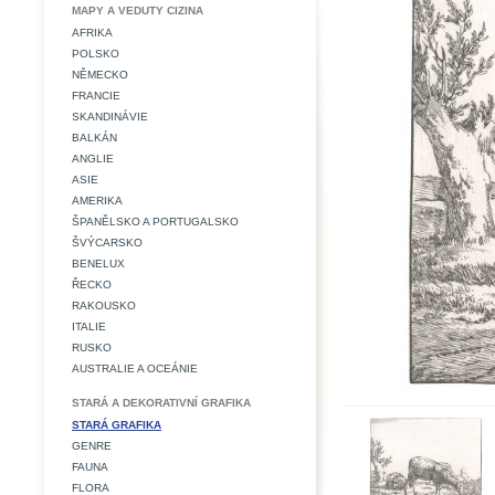
MAPY A VEDUTY CIZINA
AFRIKA
POLSKO
NĚMECKO
FRANCIE
SKANDINÁVIE
BALKÁN
ANGLIE
ASIE
AMERIKA
ŠPANĚLSKO A PORTUGALSKO
ŠVÝCARSKO
BENELUX
ŘECKO
RAKOUSKO
ITALIE
RUSKO
AUSTRALIE A OCEÁNIE
STARÁ A DEKORATIVNÍ GRAFIKA
STARÁ GRAFIKA
GENRE
FAUNA
FLORA