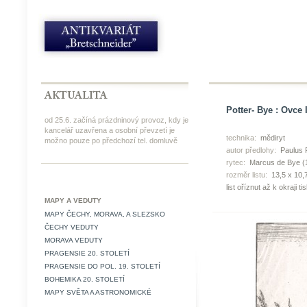
Potter- Bye : Ovce I
od 25.6. začíná prázdninový provoz, kdy je
kancelář uzavřena a osobní převzetí je
technika:
mědiryt
možno pouze po předchozí tel. domluvě
autor předlohy:
Paulus P
rytec:
Marcus de Bye (
rozměr listu:
13,5 x 10,
list oříznut až k okraji t
MAPY A VEDUTY
MAPY ČECHY, MORAVA, A SLEZSKO
ČECHY VEDUTY
MORAVA VEDUTY
PRAGENSIE 20. STOLETÍ
PRAGENSIE DO POL. 19. STOLETÍ
BOHEMIKA 20. STOLETÍ
MAPY SVĚTA A ASTRONOMICKÉ