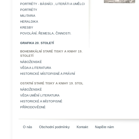
PORTRÉTY - BÁSNÍCI , LITERÁTI A UMĚLCI
PORTRÉTY
MILITARIA
HERALDIKA
KRESBY
POVOLÁNÍ, ŘEMESLA, ČINNOSTI.
GRAFIKA 20. STOLETÍ
BOHEMIKÁLNÍ STARÉ TISKY A KNIHY 19.
STOLETÍ
NÁBOŽENSKÉ
VĚDA A LITERATURA
HISTORICKÉ MÍSTOPISNÉ A PRÁVNÍ
OSTATNÍ STARÉ TISKY A KNIHY 19. STOL
NÁBOŽENSKÉ
VĚDA UMĚNÍ LITERATURA
HISTORICKÉ A MÍSTOPISNÉ
PŘÍRODOVĚDNÉ
O nás
Obchodní podmínky
Kontakt
Napište nám