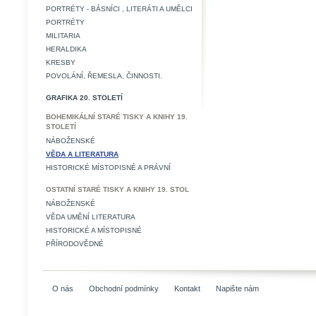
PORTRÉTY - BÁSNÍCI , LITERÁTI A UMĚLCI
PORTRÉTY
MILITARIA
HERALDIKA
KRESBY
POVOLÁNÍ, ŘEMESLA, ČINNOSTI.
GRAFIKA 20. STOLETÍ
BOHEMIKÁLNÍ STARÉ TISKY A KNIHY 19.
STOLETÍ
NÁBOŽENSKÉ
VĚDA A LITERATURA
HISTORICKÉ MÍSTOPISNÉ A PRÁVNÍ
OSTATNÍ STARÉ TISKY A KNIHY 19. STOL
NÁBOŽENSKÉ
VĚDA UMĚNÍ LITERATURA
HISTORICKÉ A MÍSTOPISNÉ
PŘÍRODOVĚDNÉ
O nás
Obchodní podmínky
Kontakt
Napište nám