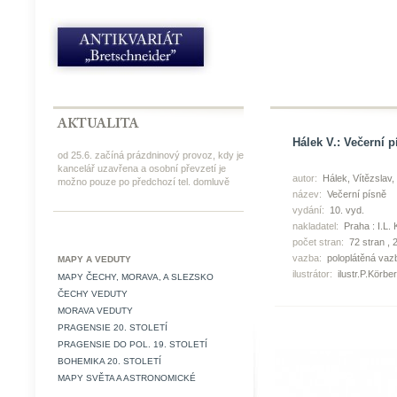
Hálek V.: Večerní p
od 25.6. začíná prázdninový provoz, kdy je
kancelář uzavřena a osobní převzetí je
autor:
Hálek, Vítězslav
možno pouze po předchozí tel. domluvě
název:
Večerní písně
vydání:
10. vyd.
nakladatel:
Praha : I.L. 
počet stran:
72 stran , 
vazba:
poloplátěná vaz
MAPY A VEDUTY
ilustrátor:
ilustr.P.Körber
MAPY ČECHY, MORAVA, A SLEZSKO
ČECHY VEDUTY
MORAVA VEDUTY
PRAGENSIE 20. STOLETÍ
PRAGENSIE DO POL. 19. STOLETÍ
BOHEMIKA 20. STOLETÍ
MAPY SVĚTA A ASTRONOMICKÉ