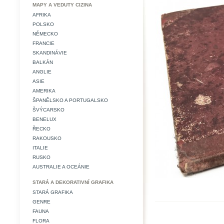
MAPY A VEDUTY CIZINA
AFRIKA
POLSKO
NĚMECKO
FRANCIE
SKANDINÁVIE
BALKÁN
ANGLIE
ASIE
AMERIKA
ŠPANĚLSKO A PORTUGALSKO
ŠVÝCARSKO
BENELUX
ŘECKO
RAKOUSKO
ITALIE
RUSKO
AUSTRALIE A OCEÁNIE
STARÁ A DEKORATIVNÍ GRAFIKA
STARÁ GRAFIKA
GENRE
FAUNA
FLORA