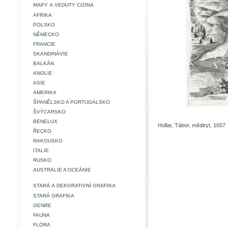
MAPY A VEDUTY CIZINA
AFRIKA
POLSKO
NĚMECKO
FRANCIE
SKANDINÁVIE
BALKÁN
ANGLIE
ASIE
AMERIKA
ŠPANĚLSKO A PORTUGALSKO
ŠVÝCARSKO
BENELUX
Hollar, Tábor, mědiryt, 1657
ŘECKO
RAKOUSKO
ITALIE
RUSKO
AUSTRALIE A OCEÁNIE
STARÁ A DEKORATIVNÍ GRAFIKA
STARÁ GRAFIKA
GENRE
FAUNA
FLORA