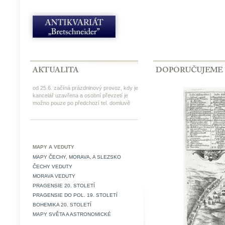
od 25.6. začíná prázdninový provoz, kdy je
kancelář uzavřena a osobní převzetí je
možno pouze po předchozí tel. domluvě
MAPY A VEDUTY
MAPY ČECHY, MORAVA, A SLEZSKO
ČECHY VEDUTY
MORAVA VEDUTY
PRAGENSIE 20. STOLETÍ
PRAGENSIE DO POL. 19. STOLETÍ
BOHEMIKA 20. STOLETÍ
MAPY SVĚTA A ASTRONOMICKÉ