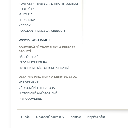
PORTRÉTY - BÁSNÍCI , LITERÁTI A UMĚLCI
PORTRÉTY
MILITARIA
HERALDIKA
KRESBY
POVOLÁNÍ, ŘEMESLA, ČINNOSTI.
GRAFIKA 20. STOLETÍ
BOHEMIKÁLNÍ STARÉ TISKY A KNIHY 19.
STOLETÍ
NÁBOŽENSKÉ
VĚDA A LITERATURA
HISTORICKÉ MÍSTOPISNÉ A PRÁVNÍ
OSTATNÍ STARÉ TISKY A KNIHY 19. STOL
NÁBOŽENSKÉ
VĚDA UMĚNÍ LITERATURA
HISTORICKÉ A MÍSTOPISNÉ
PŘÍRODOVĚDNÉ
O nás
Obchodní podmínky
Kontakt
Napište nám