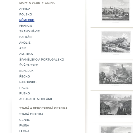
MAPY A VEDUTY CIZINA
AFRIKA
POLSKO
NĚMECKO
FRANCIE
SKANDINÁVIE
BALKÁN
ANGLIE
ASIE
AMERIKA
ŠPANĚLSKO A PORTUGALSKO
ŠVÝCARSKO
BENELUX
ŘECKO
RAKOUSKO
ITALIE
RUSKO
AUSTRALIE A OCEÁNIE
STARÁ A DEKORATIVNÍ GRAFIKA
STARÁ GRAFIKA
GENRE
FAUNA
FLORA