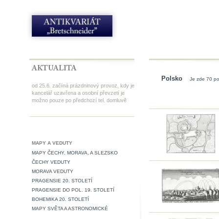
Polsko
Je zde 70 po
od 25.6. začíná prázdninový provoz, kdy je
kancelář uzavřena a osobní převzetí je
možno pouze po předchozí tel. domluvě
MAPY A VEDUTY
MAPY ČECHY, MORAVA, A SLEZSKO
ČECHY VEDUTY
MORAVA VEDUTY
PRAGENSIE 20. STOLETÍ
PRAGENSIE DO POL. 19. STOLETÍ
BOHEMIKA 20. STOLETÍ
MAPY SVĚTA A ASTRONOMICKÉ