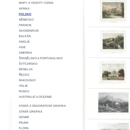
MAPY A VEDUTY CIZINA
AFRIKA
POLSKO
NĚMECKO
FRANCIE
SKANDINÁVIE
BALKÁN
ANGLIE
ASIE
AMERIKA
ŠPANĚLSKO A PORTUGALSKO
ŠVÝCARSKO
BENELUX
ŘECKO
RAKOUSKO
ITALIE
RUSKO
AUSTRALIE A OCEÁNIE
STARÁ A DEKORATIVNÍ GRAFIKA
STARÁ GRAFIKA
GENRE
FAUNA
FLORA