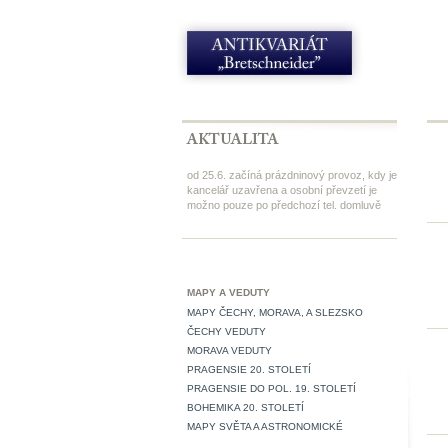
od 25.6. začíná prázdninový provoz, kdy je
kancelář uzavřena a osobní převzetí je
možno pouze po předchozí tel. domluvě
MAPY A VEDUTY
MAPY ČECHY, MORAVA, A SLEZSKO
ČECHY VEDUTY
MORAVA VEDUTY
PRAGENSIE 20. STOLETÍ
PRAGENSIE DO POL. 19. STOLETÍ
BOHEMIKA 20. STOLETÍ
MAPY SVĚTA A ASTRONOMICKÉ