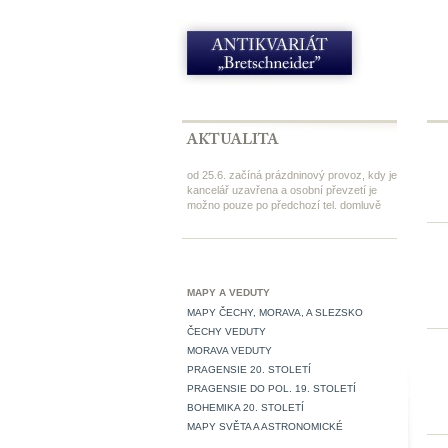
od 25.6. začíná prázdninový provoz, kdy je
kancelář uzavřena a osobní převzetí je
možno pouze po předchozí tel. domluvě
MAPY A VEDUTY
MAPY ČECHY, MORAVA, A SLEZSKO
ČECHY VEDUTY
MORAVA VEDUTY
PRAGENSIE 20. STOLETÍ
PRAGENSIE DO POL. 19. STOLETÍ
BOHEMIKA 20. STOLETÍ
MAPY SVĚTA A ASTRONOMICKÉ