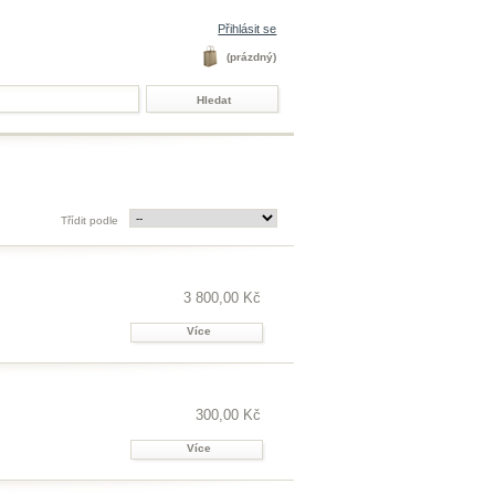
Přihlásit se
(prázdný)
Třídit podle
3 800,00 Kč
Více
300,00 Kč
Více