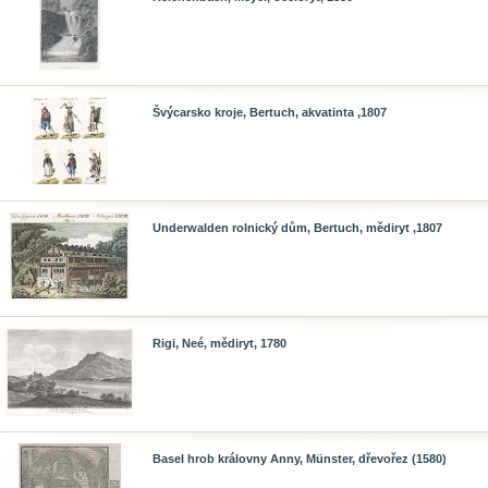
Švýcarsko kroje, Bertuch, akvatinta ,1807
Underwalden rolnický dům, Bertuch, mědiryt ,1807
Rigi, Neé, mědiryt, 1780
Basel hrob královny Anny, Münster, dřevořez (1580)