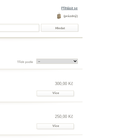
Přihlásit se
(prázdný)
Třídit podle
300,00 Kč
Více
250,00 Kč
Více