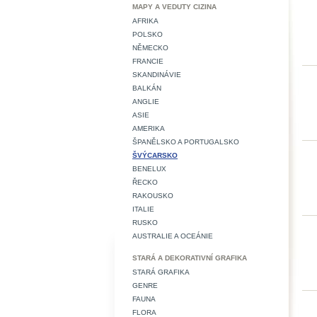
MAPY A VEDUTY CIZINA
AFRIKA
POLSKO
NĚMECKO
FRANCIE
SKANDINÁVIE
BALKÁN
ANGLIE
ASIE
AMERIKA
ŠPANĚLSKO A PORTUGALSKO
ŠVÝCARSKO
BENELUX
ŘECKO
RAKOUSKO
ITALIE
RUSKO
AUSTRALIE A OCEÁNIE
STARÁ A DEKORATIVNÍ GRAFIKA
STARÁ GRAFIKA
GENRE
FAUNA
FLORA