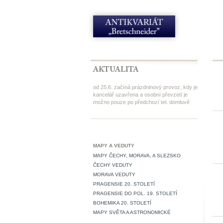
od 25.6. začíná prázdninový provoz, kdy je
kancelář uzavřena a osobní převzetí je
možno pouze po předchozí tel. domluvě
MAPY A VEDUTY
MAPY ČECHY, MORAVA, A SLEZSKO
ČECHY VEDUTY
MORAVA VEDUTY
PRAGENSIE 20. STOLETÍ
PRAGENSIE DO POL. 19. STOLETÍ
BOHEMIKA 20. STOLETÍ
MAPY SVĚTA A ASTRONOMICKÉ