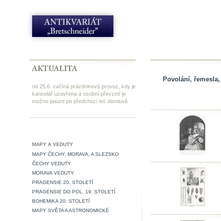
Povolání, řemesla,
od 25.6. začíná prázdninový provoz, kdy je
kancelář uzavřena a osobní převzetí je
možno pouze po předchozí tel. domluvě
MAPY A VEDUTY
MAPY ČECHY, MORAVA, A SLEZSKO
ČECHY VEDUTY
MORAVA VEDUTY
PRAGENSIE 20. STOLETÍ
PRAGENSIE DO POL. 19. STOLETÍ
BOHEMIKA 20. STOLETÍ
MAPY SVĚTA A ASTRONOMICKÉ