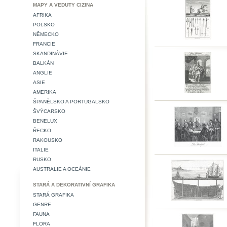
MAPY A VEDUTY CIZINA
AFRIKA
POLSKO
NĚMECKO
FRANCIE
SKANDINÁVIE
BALKÁN
ANGLIE
ASIE
AMERIKA
ŠPANĚLSKO A PORTUGALSKO
ŠVÝCARSKO
BENELUX
ŘECKO
RAKOUSKO
ITALIE
RUSKO
AUSTRALIE A OCEÁNIE
STARÁ A DEKORATIVNÍ GRAFIKA
STARÁ GRAFIKA
GENRE
FAUNA
FLORA