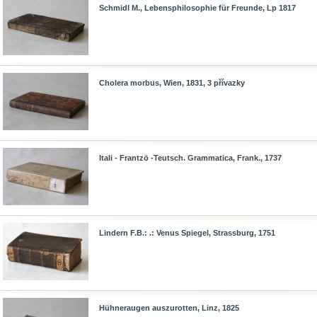
Schmidl M., Lebensphilosophie für Freunde, Lp 1817
Cholera morbus, Wien, 1831, 3 přívazky
Itali - Frantzö -Teutsch. Grammatica, Frank., 1737
Lindern F.B.: .: Venus Spiegel, Strassburg, 1751
Hühneraugen auszurotten, Linz, 1825