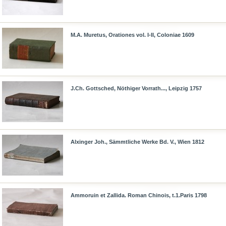
M.A. Muretus, Orationes vol. I-II, Coloniae 1609
J.Ch. Gottsched, Nöthiger Vorrath..., Leipzig 1757
Alxinger Joh., Sämmtliche Werke Bd. V., Wien 1812
Ammoruin et Zallida. Roman Chinois, t.1.Paris 1798