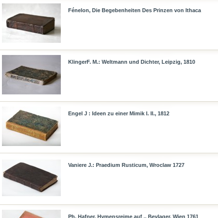
Fénelon, Die Begebenheiten Des Prinzen von Ithaca
KlingerF. M.: Weltmann und Dichter, Leipzig, 1810
Engel J : Ideen zu einer Mimik I. II., 1812
Vaniere J.: Praedium Rusticum, Wroclaw 1727
Ph. Hafner, Hymensreime auf .. Beylager. Wien 1761