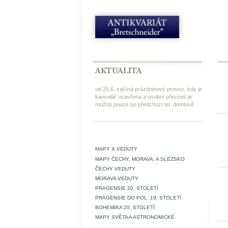
od 25.6. začíná prázdninový provoz, kdy je
kancelář uzavřena a osobní převzetí je
možno pouze po předchozí tel. domluvě
MAPY A VEDUTY
MAPY ČECHY, MORAVA, A SLEZSKO
ČECHY VEDUTY
MORAVA VEDUTY
PRAGENSIE 20. STOLETÍ
PRAGENSIE DO POL. 19. STOLETÍ
BOHEMIKA 20. STOLETÍ
MAPY SVĚTA A ASTRONOMICKÉ