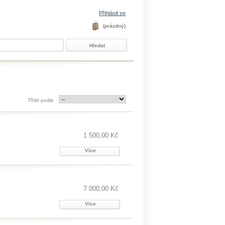
Přihlásit se
(prázdný)
Třídit podle
1 500,00 Kč
Více
7 000,00 Kč
Více