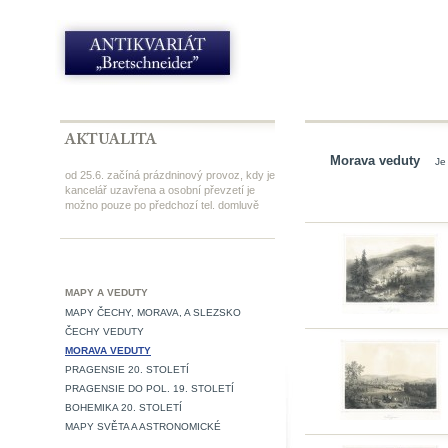
Morava veduty
Je
od 25.6. začíná prázdninový provoz, kdy je
kancelář uzavřena a osobní převzetí je
možno pouze po předchozí tel. domluvě
MAPY A VEDUTY
MAPY ČECHY, MORAVA, A SLEZSKO
ČECHY VEDUTY
MORAVA VEDUTY
PRAGENSIE 20. STOLETÍ
PRAGENSIE DO POL. 19. STOLETÍ
BOHEMIKA 20. STOLETÍ
MAPY SVĚTA A ASTRONOMICKÉ