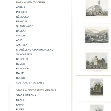
MAPY A VEDUTY CIZINA
AFRIKA
POLSKO
NĚMECKO
FRANCIE
SKANDINÁVIE
BALKÁN
ANGLIE
ASIE
AMERIKA
ŠPANĚLSKO A PORTUGALSKO
ŠVÝCARSKO
BENELUX
ŘECKO
RAKOUSKO
ITALIE
RUSKO
AUSTRALIE A OCEÁNIE
STARÁ A DEKORATIVNÍ GRAFIKA
STARÁ GRAFIKA
GENRE
FAUNA
FLORA