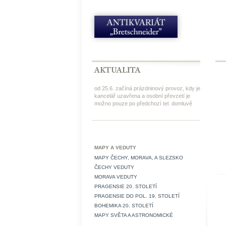
od 25.6. začíná prázdninový provoz, kdy je
kancelář uzavřena a osobní převzetí je
možno pouze po předchozí tel. domluvě
MAPY A VEDUTY
MAPY ČECHY, MORAVA, A SLEZSKO
ČECHY VEDUTY
MORAVA VEDUTY
PRAGENSIE 20. STOLETÍ
PRAGENSIE DO POL. 19. STOLETÍ
BOHEMIKA 20. STOLETÍ
MAPY SVĚTA A ASTRONOMICKÉ