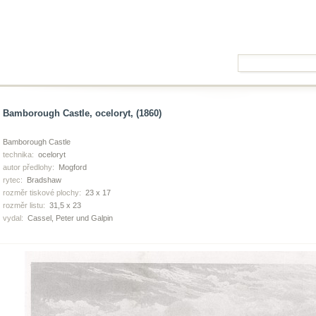
Bamborough Castle, oceloryt, (1860)
Bamborough Castle
technika:
oceloryt
autor předlohy:
Mogford
rytec:
Bradshaw
rozměr tiskové plochy:
23 x 17
rozměr listu:
31,5 x 23
vydal:
Cassel, Peter und Galpin