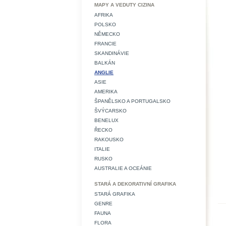
MAPY A VEDUTY CIZINA
AFRIKA
POLSKO
NĚMECKO
FRANCIE
SKANDINÁVIE
BALKÁN
ANGLIE
ASIE
AMERIKA
ŠPANĚLSKO A PORTUGALSKO
ŠVÝCARSKO
BENELUX
ŘECKO
RAKOUSKO
ITALIE
RUSKO
AUSTRALIE A OCEÁNIE
STARÁ A DEKORATIVNÍ GRAFIKA
STARÁ GRAFIKA
GENRE
FAUNA
FLORA