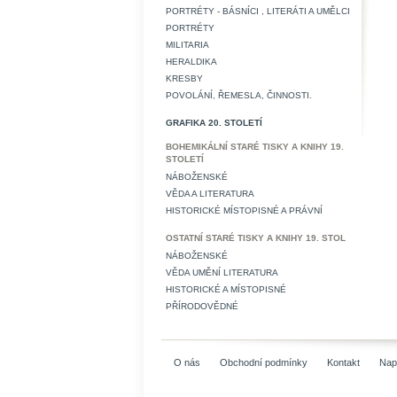
PORTRÉTY - BÁSNÍCI , LITERÁTI A UMĚLCI
PORTRÉTY
MILITARIA
HERALDIKA
KRESBY
POVOLÁNÍ, ŘEMESLA, ČINNOSTI.
GRAFIKA 20. STOLETÍ
BOHEMIKÁLNÍ STARÉ TISKY A KNIHY 19.
STOLETÍ
NÁBOŽENSKÉ
VĚDA A LITERATURA
HISTORICKÉ MÍSTOPISNÉ A PRÁVNÍ
OSTATNÍ STARÉ TISKY A KNIHY 19. STOL
NÁBOŽENSKÉ
VĚDA UMĚNÍ LITERATURA
HISTORICKÉ A MÍSTOPISNÉ
PŘÍRODOVĚDNÉ
O nás
Obchodní podmínky
Kontakt
Nap