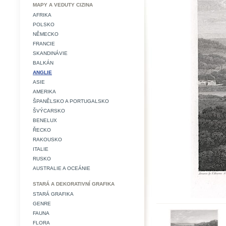
MAPY A VEDUTY CIZINA
AFRIKA
POLSKO
NĚMECKO
FRANCIE
SKANDINÁVIE
BALKÁN
ANGLIE
ASIE
AMERIKA
ŠPANĚLSKO A PORTUGALSKO
ŠVÝCARSKO
BENELUX
ŘECKO
RAKOUSKO
ITALIE
RUSKO
AUSTRALIE A OCEÁNIE
STARÁ A DEKORATIVNÍ GRAFIKA
STARÁ GRAFIKA
GENRE
FAUNA
FLORA