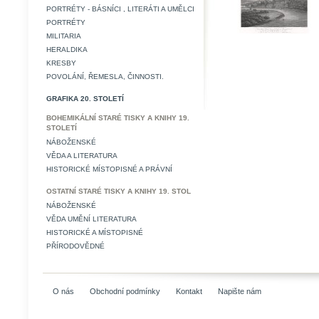
PORTRÉTY - BÁSNÍCI , LITERÁTI A UMĚLCI
PORTRÉTY
MILITARIA
HERALDIKA
KRESBY
POVOLÁNÍ, ŘEMESLA, ČINNOSTI.
GRAFIKA 20. STOLETÍ
BOHEMIKÁLNÍ STARÉ TISKY A KNIHY 19.
STOLETÍ
NÁBOŽENSKÉ
VĚDA A LITERATURA
HISTORICKÉ MÍSTOPISNÉ A PRÁVNÍ
OSTATNÍ STARÉ TISKY A KNIHY 19. STOL
NÁBOŽENSKÉ
VĚDA UMĚNÍ LITERATURA
HISTORICKÉ A MÍSTOPISNÉ
PŘÍRODOVĚDNÉ
O nás
Obchodní podmínky
Kontakt
Napište nám