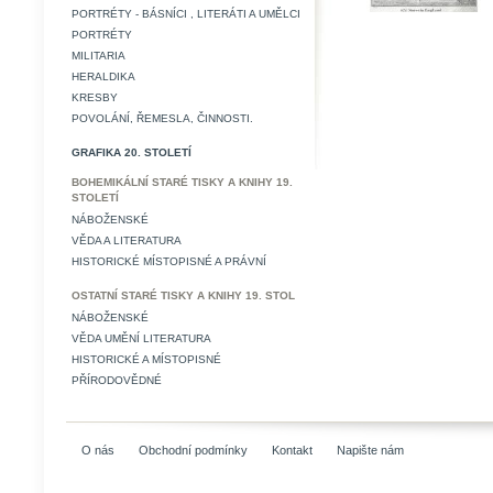
PORTRÉTY - BÁSNÍCI , LITERÁTI A UMĚLCI
PORTRÉTY
MILITARIA
HERALDIKA
KRESBY
POVOLÁNÍ, ŘEMESLA, ČINNOSTI.
GRAFIKA 20. STOLETÍ
BOHEMIKÁLNÍ STARÉ TISKY A KNIHY 19.
STOLETÍ
NÁBOŽENSKÉ
VĚDA A LITERATURA
HISTORICKÉ MÍSTOPISNÉ A PRÁVNÍ
OSTATNÍ STARÉ TISKY A KNIHY 19. STOL
NÁBOŽENSKÉ
VĚDA UMĚNÍ LITERATURA
HISTORICKÉ A MÍSTOPISNÉ
PŘÍRODOVĚDNÉ
O nás
Obchodní podmínky
Kontakt
Napište nám