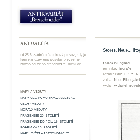
Stores, Neue.., lito
od 25.6. začíná prázdninový provoz, kdy je
kancelář uzavřena a osobní převzetí je
Stores in England
možno pouze po předchozí tel. domluvě
technika:
litografie
rozměr listu:
19,5 x 16
z díla:
Neue Bildergaleri
vydal:
vydavtel neuved
MAPY A VEDUTY
MAPY ČECHY, MORAVA, A SLEZSKO
ČECHY VEDUTY
MORAVA VEDUTY
PRAGENSIE 20. STOLETÍ
PRAGENSIE DO POL. 19. STOLETÍ
BOHEMIKA 20. STOLETÍ
MAPY SVĚTA A ASTRONOMICKÉ