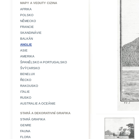
MAPY A VEDUTY CIZINA
AFRIKA
POLSKO
NĚMECKO
FRANCIE
SKANDINÁVIE
BALKÁN
ANGLIE
ASIE
AMERIKA
ŠPANĚLSKO A PORTUGALSKO
ŠVÝCARSKO
BENELUX
ŘECKO
RAKOUSKO
ITALIE
RUSKO
AUSTRALIE A OCEÁNIE
STARÁ A DEKORATIVNÍ GRAFIKA
STARÁ GRAFIKA
GENRE
FAUNA
FLORA