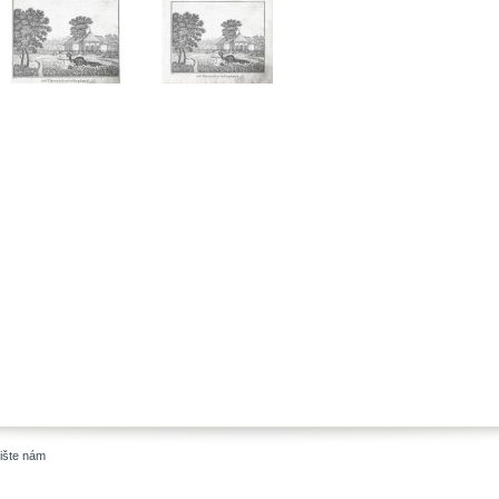
ište nám