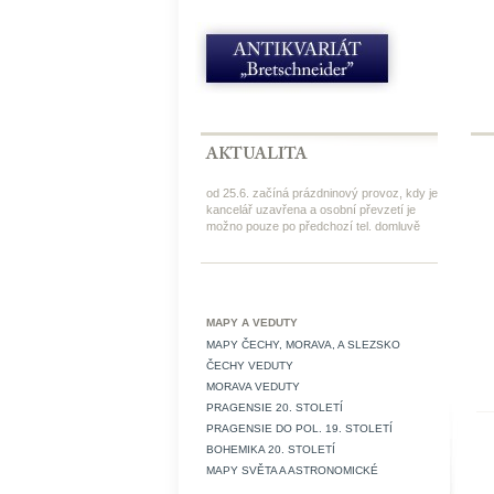
od 25.6. začíná prázdninový provoz, kdy je
kancelář uzavřena a osobní převzetí je
možno pouze po předchozí tel. domluvě
MAPY A VEDUTY
MAPY ČECHY, MORAVA, A SLEZSKO
ČECHY VEDUTY
MORAVA VEDUTY
PRAGENSIE 20. STOLETÍ
PRAGENSIE DO POL. 19. STOLETÍ
BOHEMIKA 20. STOLETÍ
MAPY SVĚTA A ASTRONOMICKÉ