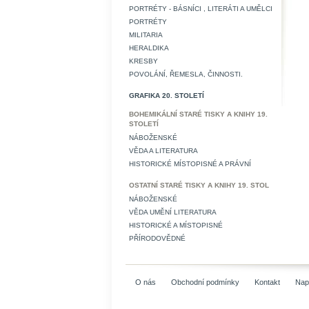
PORTRÉTY - BÁSNÍCI , LITERÁTI A UMĚLCI
PORTRÉTY
MILITARIA
HERALDIKA
KRESBY
POVOLÁNÍ, ŘEMESLA, ČINNOSTI.
GRAFIKA 20. STOLETÍ
BOHEMIKÁLNÍ STARÉ TISKY A KNIHY 19.
STOLETÍ
NÁBOŽENSKÉ
VĚDA A LITERATURA
HISTORICKÉ MÍSTOPISNÉ A PRÁVNÍ
OSTATNÍ STARÉ TISKY A KNIHY 19. STOL
NÁBOŽENSKÉ
VĚDA UMĚNÍ LITERATURA
HISTORICKÉ A MÍSTOPISNÉ
PŘÍRODOVĚDNÉ
O nás
Obchodní podmínky
Kontakt
Nap