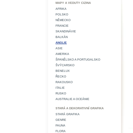
MAPY A VEDUTY CIZINA
AFRIKA
POLSKO
NĚMECKO
FRANCIE
SKANDINÁVIE
BALKÁN
ANGLIE
ASIE
AMERIKA
ŠPANĚLSKO A PORTUGALSKO
ŠVÝCARSKO
BENELUX
ŘECKO
RAKOUSKO
ITALIE
RUSKO
AUSTRALIE A OCEÁNIE
STARÁ A DEKORATIVNÍ GRAFIKA
STARÁ GRAFIKA
GENRE
FAUNA
FLORA