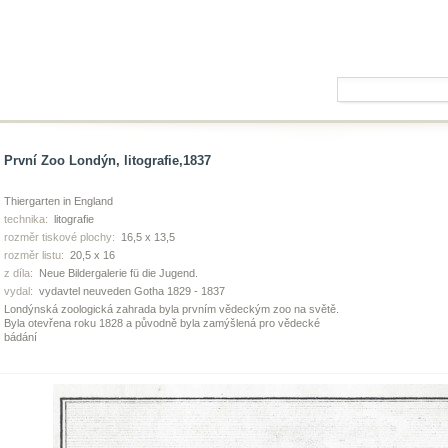
První Zoo Londýn, litografie,1837
Thiergarten in England
technika:
litografie
rozměr tiskové plochy:
16,5 x 13,5
rozměr listu:
20,5 x 16
z díla:
Neue Bildergalerie fü die Jugend.
vydal:
vydavtel neuveden Gotha 1829 - 1837
Londýnská zoologická zahrada byla prvním vědeckým zoo na světě.
Byla otevřena roku 1828 a původně byla zamýšlená pro vědecké
bádání