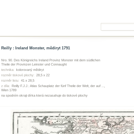
Reilly : Ireland Monster, mědiryt 1791
Nro. 90. Des Königreichs Ireland Provinz Monster mit dem südlichen
Theile der Provinzen Leinster und Connaught
technika:
kolorovaný mědiryt
rozměr tiskové plochy:
28,5 x 22
rozměr listu:
41 x 28,5
z díla:
Reilly F.J.J.: Atlas Schauplatz der fünf Theile der Welt, der auf ...,
Wien 1789
na spodním okraji dírka která nezasahuje do tiskové plochy