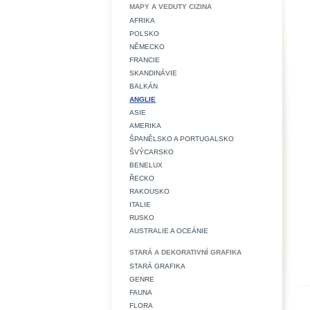
MAPY A VEDUTY CIZINA
AFRIKA
POLSKO
NĚMECKO
FRANCIE
SKANDINÁVIE
BALKÁN
ANGLIE
ASIE
AMERIKA
ŠPANĚLSKO A PORTUGALSKO
ŠVÝCARSKO
BENELUX
ŘECKO
RAKOUSKO
ITALIE
RUSKO
AUSTRALIE A OCEÁNIE
STARÁ A DEKORATIVNÍ GRAFIKA
STARÁ GRAFIKA
GENRE
FAUNA
FLORA