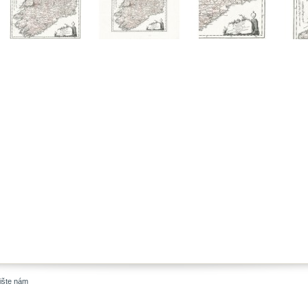
ište nám