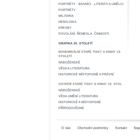
PORTRÉTY - BÁSNÍCI , LITERÁTI A UMĚLCI
PORTRÉTY
MILITARIA
HERALDIKA
KRESBY
POVOLÁNÍ, ŘEMESLA, ČINNOSTI.
GRAFIKA 20. STOLETÍ
BOHEMIKÁLNÍ STARÉ TISKY A KNIHY 19.
STOLETÍ
NÁBOŽENSKÉ
VĚDA A LITERATURA
HISTORICKÉ MÍSTOPISNÉ A PRÁVNÍ
OSTATNÍ STARÉ TISKY A KNIHY 19. STOL
NÁBOŽENSKÉ
VĚDA UMĚNÍ LITERATURA
HISTORICKÉ A MÍSTOPISNÉ
PŘÍRODOVĚDNÉ
O nás
Obchodní podmínky
Kontakt
Nap