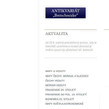
od 25.6. začíná prázdninový provoz, kdy je
kancelář uzavřena a osobní převzetí je
možno pouze po předchozí tel. domluvě
MAPY A VEDUTY
MAPY ČECHY, MORAVA, A SLEZSKO
ČECHY VEDUTY
MORAVA VEDUTY
PRAGENSIE 20. STOLETÍ
PRAGENSIE DO POL. 19. STOLETÍ
BOHEMIKA 20. STOLETÍ
MAPY SVĚTA A ASTRONOMICKÉ