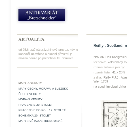
Reilly : Scotland, 
od 25.6. začíná prázdninový provoz, kdy je
kancelář uzavřena a osobní převzetí je
Nro. 86. Des Königreich
možno pouze po předchozí tel. domluvě
technika:
kolorovaný mě
rozměr tiskové plochy:
rozměr listu:
41 x 28,5
z díla:
Reilly F.J.J.: Atla
Wien 1789
MAPY A VEDUTY
na spodním okraji dírka
MAPY ČECHY, MORAVA, A SLEZSKO
ČECHY VEDUTY
MORAVA VEDUTY
PRAGENSIE 20. STOLETÍ
PRAGENSIE DO POL. 19. STOLETÍ
BOHEMIKA 20. STOLETÍ
MAPY SVĚTA A ASTRONOMICKÉ