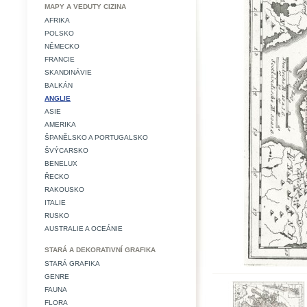
MAPY A VEDUTY CIZINA
AFRIKA
POLSKO
NĚMECKO
FRANCIE
SKANDINÁVIE
BALKÁN
ANGLIE
ASIE
AMERIKA
ŠPANĚLSKO A PORTUGALSKO
ŠVÝCARSKO
BENELUX
ŘECKO
RAKOUSKO
ITALIE
RUSKO
AUSTRALIE A OCEÁNIE
STARÁ A DEKORATIVNÍ GRAFIKA
STARÁ GRAFIKA
GENRE
FAUNA
FLORA