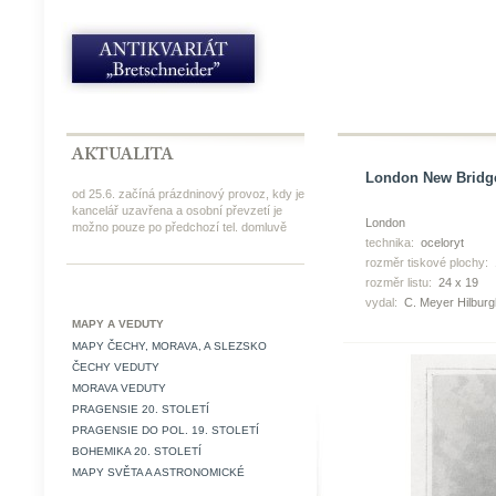
London New Bridge 
od 25.6. začíná prázdninový provoz, kdy je
kancelář uzavřena a osobní převzetí je
London
možno pouze po předchozí tel. domluvě
technika:
oceloryt
rozměr tiskové plochy:
rozměr listu:
24 x 19
vydal:
C. Meyer Hilbur
MAPY A VEDUTY
MAPY ČECHY, MORAVA, A SLEZSKO
ČECHY VEDUTY
MORAVA VEDUTY
PRAGENSIE 20. STOLETÍ
PRAGENSIE DO POL. 19. STOLETÍ
BOHEMIKA 20. STOLETÍ
MAPY SVĚTA A ASTRONOMICKÉ