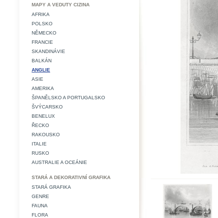
MAPY A VEDUTY CIZINA
AFRIKA
POLSKO
NĚMECKO
FRANCIE
SKANDINÁVIE
BALKÁN
ANGLIE
ASIE
AMERIKA
ŠPANĚLSKO A PORTUGALSKO
ŠVÝCARSKO
BENELUX
ŘECKO
RAKOUSKO
ITALIE
RUSKO
AUSTRALIE A OCEÁNIE
STARÁ A DEKORATIVNÍ GRAFIKA
STARÁ GRAFIKA
GENRE
FAUNA
FLORA