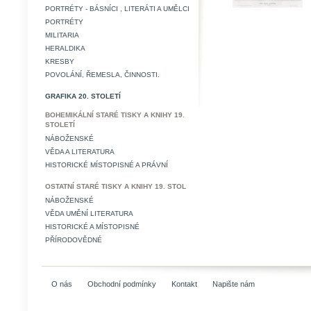
PORTRÉTY - BÁSNÍCI , LITERÁTI A UMĚLCI
PORTRÉTY
MILITARIA
HERALDIKA
KRESBY
POVOLÁNÍ, ŘEMESLA, ČINNOSTI.
GRAFIKA 20. STOLETÍ
BOHEMIKÁLNÍ STARÉ TISKY A KNIHY 19.
STOLETÍ
NÁBOŽENSKÉ
VĚDA A LITERATURA
HISTORICKÉ MÍSTOPISNÉ A PRÁVNÍ
OSTATNÍ STARÉ TISKY A KNIHY 19. STOL
NÁBOŽENSKÉ
VĚDA UMĚNÍ LITERATURA
HISTORICKÉ A MÍSTOPISNÉ
PŘÍRODOVĚDNÉ
O nás
Obchodní podmínky
Kontakt
Napište nám